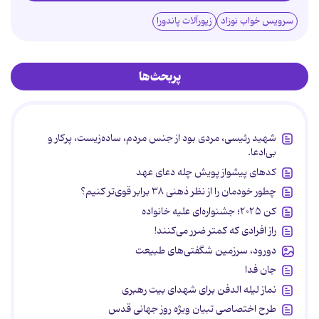
سرویس خواب نوزاد
زیورآلات پاندورا
پربحث‌ها
شهید رئیسی، مردی بود از جنس مردم، ساده‌زیست، پرکار و
بی‌ادعا.
کدهای پیشواز پویش چله دعای عهد
چطور خودمان را از نظر ذهنی ۳۸ برابر قوی‌تر کنیم؟
کن ۲۰۲۵؛ جشنواره‌ای علیه خانواده
راز افرادی که کمتر ضرر می‌کنند!
دورود، سرزمین شگفتی‌های طبیعت
جان فدا
نماز لیله الدفن برای شهدای بیت رهبری
طرح اختصاصی تبیان ویژه روز جهانی قدس