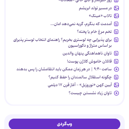
در مسیر تولد ابریشم
تالاب «عینک»
آمدمت که بنگرم، گریه نمی‌دهد امان...
تخم مرغ خام یا پخته؟
برای پذیرایی چه لوستری بخریم؟ راهنمای انتخاب لوستر پذیرای
بر اساس متراژ و دکوراسیون
تاوان ناهماهنگی پنهان والدین
قاتلان خاموش کلاژن پوست!
ساعت ۹:۴۰ | در هر زمان ممکن باید انتقامشان را پس بدهند
چگونه استقلال سالمندان را حفظ کنیم؟
آیین کهن «نوروزبل» - آغاز قرن ۱۷ دیلمی
تاوان زیاد نشستن چیست؟
وب‌گردی