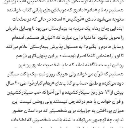
در کتاب «سوگند به فرشتگان در صف» ما با شخصیتی غایب روبه‌رو
هستیم به نام «مادر»! مادری که در بخش‌های پایانی کتاب خواننده
متوجه می‌شود نامش «فرنگیس» است؛ در حالی که در صفحات
ابتدایی رمان رهام یک مرتبه به بیمارستان می‌رود تا وسایل مادرش
را تحویل بگیرد اما تنها با این عبارت که «کیان‌فر هستم. آمده‌ام
وسایل مادرم را بگیرم» به مسئول پذیرش بیمارستان اعلام می‌کند
تا او را راهنمایی کند! اصرار نویسنده بر این پنهان‌کاری باز هم
روشن نیست. ناگفته نماند که ما با شخصیت مادری روبه‌رو
هستیم که قرآن می‌خواند ولی هر یک روز و نیم، یک پاکت سیگار
دود می‌کرده و طبق حساب و کتاب‌های «رهام کیان‌فر» طی ۲۰ سال
بیش از ۹۴ هزار نخ سیگار کشیده و الی آخر! که خب سیگار کشیدن
و قرآن خواندن با هم در تعارض نیستند ولی روشن نیست این
میزان پرداختن به جزییات برای شخصیتی که در داستان حضور
ندارد، چه توجیهی می‌تواند داشته باشد. شخصیتی که اطلاعات