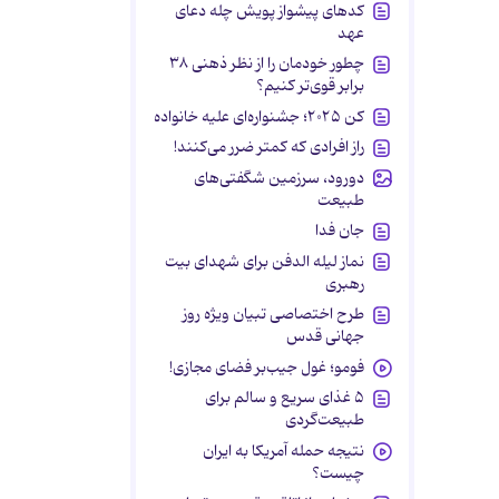
کدهای پیشواز پویش چله دعای
عهد
چطور خودمان را از نظر ذهنی ۳۸
برابر قوی‌تر کنیم؟
کن ۲۰۲۵؛ جشنواره‌ای علیه خانواده
راز افرادی که کمتر ضرر می‌کنند!
دورود، سرزمین شگفتی‌های
طبیعت
جان فدا
نماز لیله الدفن برای شهدای بیت
رهبری
طرح اختصاصی تبیان ویژه روز
جهانی قدس
فومو؛ غول جیب‌بر فضای مجازی!
۵ غذای سریع و سالم برای
طبیعت‌گردی
نتیجه حمله آمریکا به ایران
چیست؟