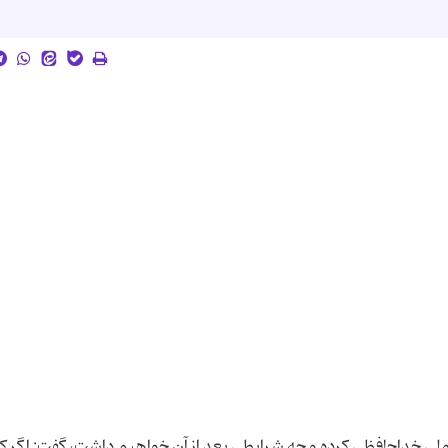
م ملی خداحافظی کرده و چه شرایطی بعد از آن خواهیم داشت، گفت: اگر 