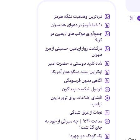
تازه‌ترین وضعیت تنگه هرمز
۱۰ خط قرمز در دعوای همسران
جمع‌آوری موکب‌های اربعین در
کربلا
بازگشت زوار اربعین حسینی از مرز
مهران
شاه کلید دوستی با حضرت امیر
اوکراین سند منگوله‌دار آمریکا!
آگاهی بدون فرسودگی
فرمول شکست پنتاگون
افشای اطلاعات برای ترور بارون
ترامپ
نجات از غرق شدگی
ساعت ۹:۴۰ | چه میراثی از خود به
جای گذاشت؟
یک کودک دو چهره!
کی‌روش