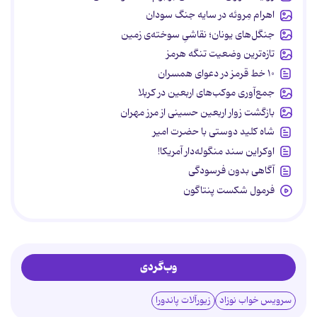
اهرام مِروئه در سایه جنگ سودان
جنگل‌های یونان؛ نقاشیِ سوخته‌ی زمین
تازه‌ترین وضعیت تنگه هرمز
۱۰ خط قرمز در دعوای همسران
جمع‌آوری موکب‌های اربعین در کربلا
بازگشت زوار اربعین حسینی از مرز مهران
شاه کلید دوستی با حضرت امیر
اوکراین سند منگوله‌دار آمریکا!
آگاهی بدون فرسودگی
فرمول شکست پنتاگون
وب‌گردی
سرویس خواب نوزاد
زیورآلات پاندورا