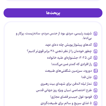
پربحث‌ها
شهید رئیسی، مردی بود از جنس مردم، ساده‌زیست، پرکار و
بی‌ادعا.
کدهای پیشواز پویش چله دعای عهد
چطور خودمان را از نظر ذهنی ۳۸ برابر قوی‌تر کنیم؟
کن ۲۰۲۵؛ جشنواره‌ای علیه خانواده
راز افرادی که کمتر ضرر می‌کنند!
دورود، سرزمین شگفتی‌های طبیعت
جان فدا
نماز لیله الدفن برای شهدای بیت رهبری
طرح اختصاصی تبیان ویژه روز جهانی قدس
فومو؛ غول جیب‌بر فضای مجازی!
۵ غذای سریع و سالم برای طبیعت‌گردی