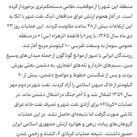
منطقه این شهر را از موقعیت نظامی مستحکم‌تری برخوردار کرده
است. در آغاز هجوم ارتش عراق مدافعان اندک نفت شهر با اتکا به
این ارتفاعات بیش از ۴۸ ساعت مقاومت کردند. این عملیات روز ۲۳
دی ماه سال ۱۳۶۵، با رمز «یا فاطمه الزهراء‌ (س) » در منطقه
عمومی سومار به وسعت تقریبی ۱۰۰ کیلومتر مربع آغاز شد.
رزمندگان ایرانی با عبور از موانع گوناگون از جمله میدان‏‌های وسیع
مین، سیم‏‌های خاردار و تله‏‌های انفجاری، به دشمن بعثی یورش
بردند و پس از شکستن خطوط و مواضع دشمن، بیش از ۶۰
کیلومتر از خاک میهن اسلامی را آزاد کردند. نفت شهر در دوم مهر
سال ۱۳۵۹ اشغال شد و تا آخر جنگ در اشغال دشمن ماند. در
عملیات «کربلا۶» برای آزادی نفت شهر و تصرف نفت خانه عراق
تلاشی صورت گرفت اما نتیجه‌ای حاصل نشد. در این عملیات
گروهان‌های پیاده، زرهی و هوابرد ارتش جمهوری اسلامی ایران
حضور داشتند. نتیجه عملیات کربلای ۶، کشته و زخمی شدن