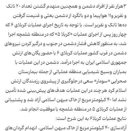
۳هزار نفر از افراد دشمن و همچنین منهدم گشتن تعداد ۲۰ تانک
و نفربر و۱۱ هواپیما و دو بالگرد از دشمن بعثی و غنیمت گرفتن
ده‌ها تانک و نفربر است. با توجه به تاریخ اجرای عملیات کربلای ۶ که
چهار روز پس از اجرای عملیات «کربلا ۵» که در منطقه شلمچه اجرا
شد، به منظور کاهش فشار دشمن در جنوب و درگیر کردن نیروهای
دشمن در غرب کشور عملیات کربلای ۶ با حضور یگان‌های ارتش
جمهوری اسلامی ایران به اجرا درآمد. دشمن در این عملیات با
بمباران وسیع شیمیایی منطقه عملیاتی از جمله بیمارستان
صحرایی «سومار» سعی در جلوگیری از پیشروی رزمندگان ارتش
اسلام کرد هر چند در این عملیات هدف‌های پیش‌بینی شده تأمین
نشد اما ۴۰ کیلومتر مربع از خاک میهن اسلامی آزاد شد و پشتیبانی
آزادسازی ۴۰ کیلومتر مربع از خاک میهن اسلامی. انهدام گردان‌های