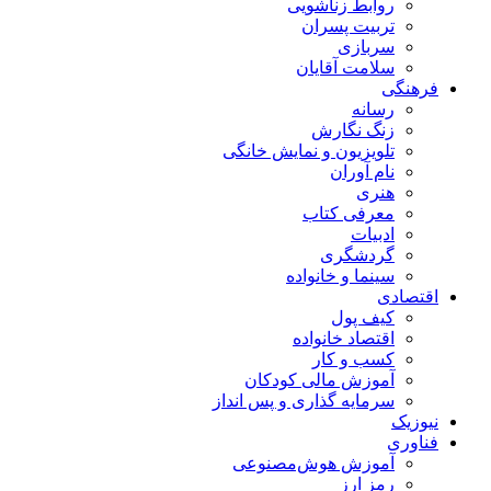
روابط زناشویی
تربیت پسران
سربازی
سلامت آقایان
فرهنگی
رسانه
زنگ نگارش
تلویزیون و نمایش خانگی
نام آوران
هنری
معرفی کتاب
ادبیات
گردشگری
سینما و خانواده
اقتصادی
کیف پول
اقتصاد خانواده
کسب و کار
آموزش مالی کودکان
سرمایه گذاری و پس انداز
نیوزیک
فناوری
آموزش هوش‌مصنوعی
رمز ارز