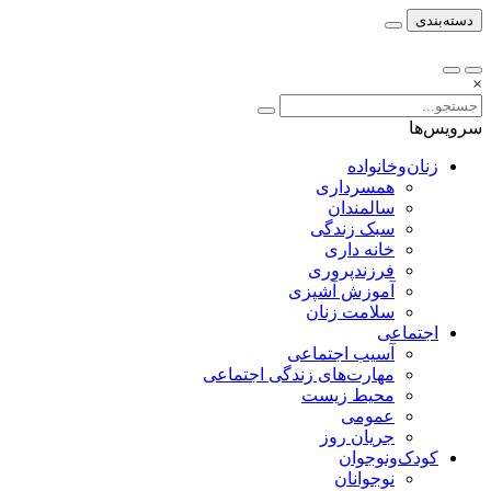
دسته‌بندی
×
سرویس‌ها
زنان‌وخانواده
همسرداری
سالمندان
سبک زندگی
خانه داری
فرزندپروری
آموزش آشپزی
سلامت زنان
اجتماعی
آسیب اجتماعی
مهارت‌های زندگی اجتماعی
محیط زیست
عمومی
جریان روز
کودک‌ونوجوان
نوجوانان