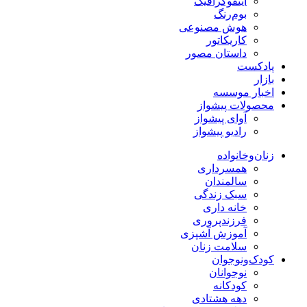
اینفوگرافیک
بوم‌رنگ
هوش مصنوعی
کاریکاتور
داستان مصور
پادکست
بازار
اخبار موسسه
محصولات پیشواز
آوای پیشواز
رادیو پیشواز
زنان‌وخانواده
همسرداری
سالمندان
سبک زندگی
خانه داری
فرزندپروری
آموزش آشپزی
سلامت زنان
کودک‌ونوجوان
نوجوانان
کودکانه
دهه هشتادی