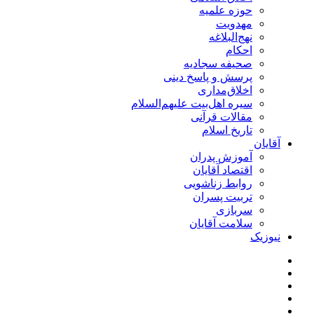
حوزه علمیه
مهدویت
نهج‌البلاغه
احکام
صحیفه سجادیه
پرسش و پاسخ دینی
اخلاق‌مداری
سیره اهل‌بیت علیهم‌السلام
مقالات قرآنی
تاریخ اسلام
آقایان
آموزش پدران
اقتصاد آقایان
روابط زناشویی
تربیت پسران
سربازی
سلامت آقایان
نیوزیک