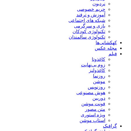
نردبون
حریم خصوصی
آموزش و ترفند
شبکه های اجتماعی
بازی و سرگرمی
تکنولوژی کودکان
تکنولوژی سالمندان
کهکشانی‌ها
مجله عکس
فیلم
کاغذوتا
زوم بی‌نهایت
کاغذولنز
روزنما
موشن
روزنویس
هوش مصنوعی
دوربین
فونت موشن
متن مصور
ویژه استوری
استاپ موشن
گرافیک