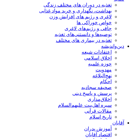
تغذیه در دوران های مختلف زندگی
بهداشت، نگهداری و خرید مواد غذایی
لاغری و رژیم های افزایش وزن
خواص خوراكی ها
چاقی و رژیم‌های لاغری
توصیه‌ها و دانستنی‌های تغذیه
تغذیه در بیماری های مختلف
دین‌واندیشه
اعتقادات شیعه
اخلاق اسلامی
حوزه علمیه
مهدویت
نهج‌البلاغه
احکام
صحیفه سجادیه
پرسش و پاسخ دینی
اخلاق‌مداری
سیره اهل‌بیت علیهم‌السلام
مقالات قرآنی
تاریخ اسلام
آقایان
آموزش پدران
اقتصاد آقایان