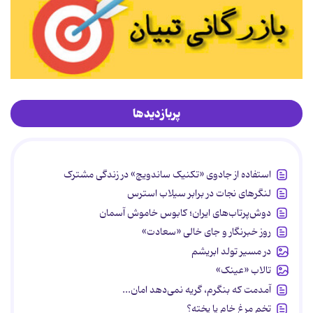
پربازدیدها
استفاده از جادوی «تکنیک ساندویچ» در زندگی مشترک
لنگرهای نجات در برابر سیلاب استرس
دوش‌پرتاب‌های ایران؛ کابوس خاموش آسمان
روز خبرنگار و جای خالی «سعادت»
در مسیر تولد ابریشم
تالاب «عینک»
آمدمت که بنگرم، گریه نمی‌دهد امان...
تخم مرغ خام یا پخته؟