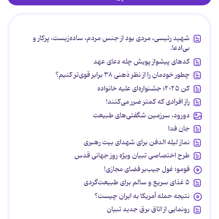
شهید رئیسی، مردی بود از جنس مردم، ساده‌زیست، پرکار و
بی‌ادعا.
کدهای پیشواز پویش چله دعای عهد
چطور خودمان را از نظر ذهنی ۳۸ برابر قوی‌تر کنیم؟
کن ۲۰۲۵؛ جشنواره‌ای علیه خانواده
راز افرادی که کمتر ضرر می‌کنند!
دورود، سرزمین شگفتی‌های طبیعت
جان فدا
نماز لیله الدفن برای شهدای بیت رهبری
طرح اختصاصی تبیان ویژه روز جهانی قدس
فومو؛ غول جیب‌بر فضای مجازی!
۵ غذای سریع و سالم برای طبیعت‌گردی
نتیجه حمله آمریکا به ایران چیست؟
رونمایی از اتاق برق جدید تبیان