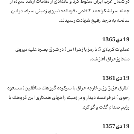
در شمال غرب ایران سقوط كرد و تعدادی از مقامات ارشد سپاه، از
جمله سرلشكراحمد كاظمی، فرمانده نیروی زمینی سپاه، در این
سانحه به درجه رفیع شهادت رسیدند.
19 دی 1365
عملیات كربلای 5 با رمز یا زهرا (س) در شرق بصره علیه نیروی
متجاوز عراق آغاز شد.
19 دی 1361
'طارق عزیز' وزیر خارجه عراق با سركرده گروهك منافقین( مسعود
رجوی ) در فرانسه دیدار و در زمینه راههای همكاری این گروهك با
رژیم صدام گفت و گو كرد.
19 دی 1357