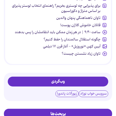
برای پذیرایی چه لوستری بخریم؟ راهنمای انتخاب لوستر پذیرای
بر اساس متراژ و دکوراسیون
تاوان ناهماهنگی پنهان والدین
قاتلان خاموش کلاژن پوست!
ساعت ۹:۴۰ | در هر زمان ممکن باید انتقامشان را پس بدهند
چگونه استقلال سالمندان را حفظ کنیم؟
آیین کهن «نوروزبل» - آغاز قرن ۱۷ دیلمی
تاوان زیاد نشستن چیست؟
وب‌گردی
سرویس خواب نوزاد
زیورآلات پاندورا
پربحث‌ها