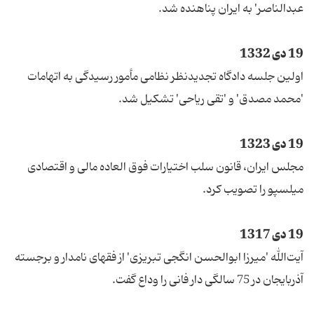
عبدالناصر' به ایران پناهنده شد.
19 دی 1332
اولین جلسه دادگاه تجدیدنظر نظامی مأمور رسیدگی به اتهامات
'محمد مصدق' و 'تقی ریاحی' تشكیل شد.
19 دی 1323
مجلس ایران، قانون سلب اختیارات فوق‌ العاده مالی و اقتصادی
میلسپو را تصویب كرد.
19 دی 1317
آیت‌الله 'میرزا ابوالحسن انگجی تبریزی' از فقهای نامدار و برجسته
آذربایجان در 75 سالگی دار فانی را وداع گفت.