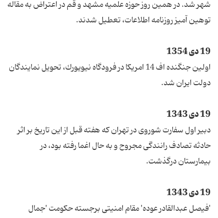
شهر شد. در همین روز حوزه علمیه مشهد و قم در اعتراض به مقاله
توهین ‌آمیز روزنامه اطلاعات، تعطیل شدند.
19 دی 1354
اولین جنگنده اف 14 امریكا در فرودگاه نیویورك، تحویل نمایندگان
دولت ایران شد.
19 دی 1343
دبیر اول سفارت شوروی در تهران كه هفته قبل از این تاریخ بر اثر
حادثه تصادف رانندگی مجروح و به حال اغما رفته بود، در
بیمارستان درگذشت.
19 دی 1343
'فیصل عبدالقادر عوده' مقام امنیتی برجسته حكومت 'جمال