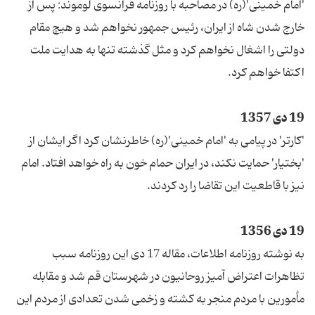
'امام خمینی'(ره) در مصاحبه با روزنامه فرانسوی لوموند: پس از
خارج شدن شاه از ایران، رئیس جمهور نخواهم شد و هیچ مقام
دولتی را اشغال نخواهم كرد و مثل گذشته تنها به هدایت ملت
اكتفا خواهم كرد.
19 دی 1357
'كارتر' در پیامی به 'امام خمینی'(ره) خاطرنشان كرد اگر ایشان از
'بختیار' حمایت نكند، در ایران حمام خون به راه خواهد افتاد. امام
نیز با قاطعیت این تقاضا را رد كردند.
19 دی 1356
به نوشته روزنامه اطلاعات، مقاله 17 دی این روزنامه سبب
تظاهرات اعتراض ‌آمیز روحانیون در شهرستان قم شد و مقابله
مأمورین با مردم منجر به كشته و زخمی شدن تعدادی از مردم این