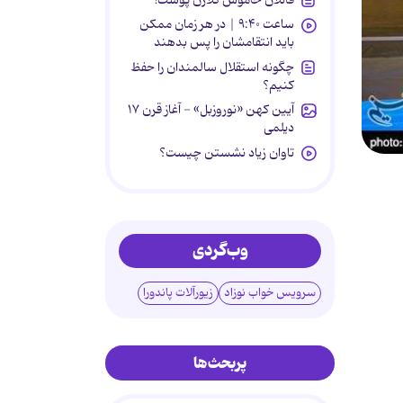
ساعت ۹:۴۰ | در هر زمان ممکن
باید انتقامشان را پس بدهند
چگونه استقلال سالمندان را حفظ
کنیم؟
آیین کهن «نوروزبل» - آغاز قرن ۱۷
دیلمی
تاوان زیاد نشستن چیست؟
وب‌گردی
سرویس خواب نوزاد
زیورآلات پاندورا
پربحث‌ها