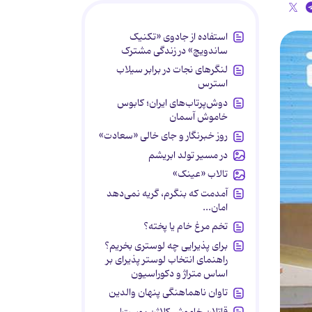
استفاده از جادوی «تکنیک
ساندویچ» در زندگی مشترک
لنگرهای نجات در برابر سیلاب
استرس
دوش‌پرتاب‌های ایران؛ کابوس
خاموش آسمان
روز خبرنگار و جای خالی «سعادت»
در مسیر تولد ابریشم
تالاب «عینک»
آمدمت که بنگرم، گریه نمی‌دهد
امان...
تخم مرغ خام یا پخته؟
برای پذیرایی چه لوستری بخریم؟
راهنمای انتخاب لوستر پذیرای بر
اساس متراژ و دکوراسیون
تاوان ناهماهنگی پنهان والدین
قاتلان خاموش کلاژن پوست!