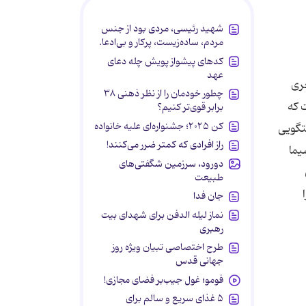
شهید رئیسی، مردی بود از جنس
مردم، ساده‌زیست، پرکار و بی‌ادعا.
کدهای پیشواز پویش چله دعای
عهد
جری
چطور خودمان را از نظر ذهنی ۳۸
 که
برابر قوی‌تر کنیم؟
کن ۲۰۲۵؛ جشنواره‌ای علیه خانواده
تگویی
راز افرادی که کمتر ضرر می‌کنند!
یما
دورود، سرزمین شگفتی‌های
طبیعت
جان فدا
نماز لیله الدفن برای شهدای بیت
رهبری
طرح اختصاصی تبیان ویژه روز
جهانی قدس
فومو؛ غول جیب‌بر فضای مجازی!
۵ غذای سریع و سالم برای