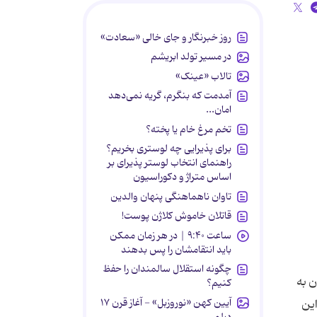
روز خبرنگار و جای خالی «سعادت»
در مسیر تولد ابریشم
تالاب «عینک»
آمدمت که بنگرم، گریه نمی‌دهد
امان...
تخم مرغ خام یا پخته؟
برای پذیرایی چه لوستری بخریم؟
راهنمای انتخاب لوستر پذیرای بر
اساس متراژ و دکوراسیون
تاوان ناهماهنگی پنهان والدین
قاتلان خاموش کلاژن پوست!
ساعت ۹:۴۰ | در هر زمان ممکن
باید انتقامشان را پس بدهند
چگونه استقلال سالمندان را حفظ
وران از بین ۱۲۲ عنوان دریافتی از آثار ۹۵-۹۷، فهرستی متشکل از ۲۵ رمان به
کنیم؟
آیین کهن «نوروزبل» - آغاز قرن ۱۷
این
دیلمی