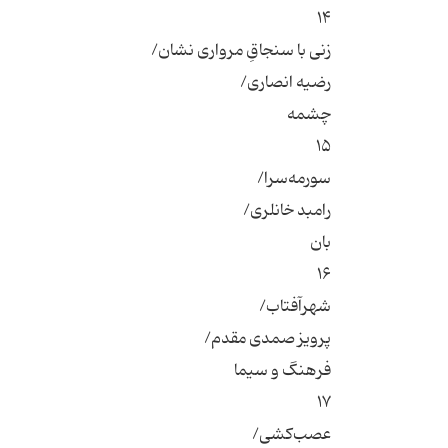
۱۴
زنی با سنجاقِ مرواری نشان/
رضیه انصاری/
چشمه
۱۵
سورمه‌سرا/
رامبد خانلری/
بان
۱۶
شهرآفتاب/
پرویز صمدی مقدم/
فرهنگ و سیما
۱۷
عصب‌کشی/