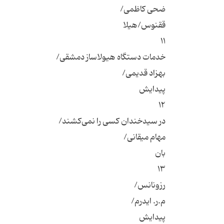
ضحی کاظمی/
ققنوس/هیلا
۱۱
خدمات دستگاه هیولاساز دمشقی/
بهزاد قدیمی/
پیدایش
۱۲
در سیدخندان کسی را نمی‌کشند/
مهام میقانی/
بان
۱۳
رزونانس/
م.ر. ایدرم/
پیدایش