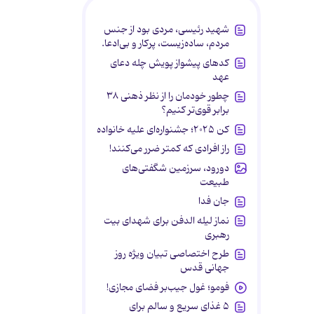
شهید رئیسی، مردی بود از جنس
مردم، ساده‌زیست، پرکار و بی‌ادعا.
کدهای پیشواز پویش چله دعای
عهد
چطور خودمان را از نظر ذهنی ۳۸
برابر قوی‌تر کنیم؟
کن ۲۰۲۵؛ جشنواره‌ای علیه خانواده
راز افرادی که کمتر ضرر می‌کنند!
دورود، سرزمین شگفتی‌های
طبیعت
جان فدا
نماز لیله الدفن برای شهدای بیت
رهبری
طرح اختصاصی تبیان ویژه روز
جهانی قدس
فومو؛ غول جیب‌بر فضای مجازی!
۵ غذای سریع و سالم برای