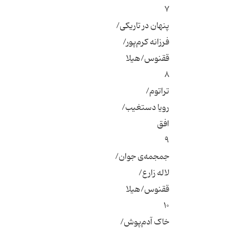
۷
پنهان در تاریکی/
فرزانه کرم‌پور/
ققنوس/هیلا
۸
تراتوم/
رویا دستغیب/
افق
۹
جمجمه‌ی جوان/
لاله زارع/
ققنوس/هیلا
۱۰
خاک آدم‌پوش/