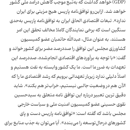
(GDP) خواهد گذاشت که به‌تبع موجب کاهش درآمد ملی کشور
خواهد شد. ازاین‌رو توافق‌نامه پاریس هیچ مزیتی برای ایران
ندارد». تبعات اقتصادی الحاق ایران به توافق‌نامه پاریس به‌حدی
سنگین است که برخی نمایندگان کاملا مخالف تحقق این امر
هستند. به عنوان مثال، عبدالله حاتمیان عضو کمیسیون
کشاورزی مجلس این توافق را صددرصد مضر برای کشور خواند و
گفت: «با توجه به برآوردهای اقتصادی انجام‌شده، صددرصد این
تعهدات به ضرر ما است. ما یک کشور وابسته به نفت هستیم و
اصلاً دلیلی ندارد زیربار تعهداتی برویم که رشد اقتصادی ما را که
الآن هم در وضعیت جالبی نیستیم، خراب‌تر هم بکند». شاید
دقیق ترین تعبیر درباره این توافق نامه متعلق به سیدحسین
نقوی حسینی عضو کمیسیون امنیت ملی و سیاست خارجی
مجلس باشد که گفته است: «توافق‌نامه پاریس دست و پای
کشورهای درحال‌توسعه را می‌بندد». آیا می‌توان به جذب منابع برای