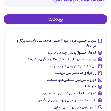
پربحث‌ها
شهید رئیسی، مردی بود از جنس مردم، ساده‌زیست، پرکار و
بی‌ادعا.
کدهای پیشواز پویش چله دعای عهد
چطور خودمان را از نظر ذهنی ۳۸ برابر قوی‌تر کنیم؟
کن ۲۰۲۵؛ جشنواره‌ای علیه خانواده
راز افرادی که کمتر ضرر می‌کنند!
دورود، سرزمین شگفتی‌های طبیعت
جان فدا
نماز لیله الدفن برای شهدای بیت رهبری
طرح اختصاصی تبیان ویژه روز جهانی قدس
فومو؛ غول جیب‌بر فضای مجازی!