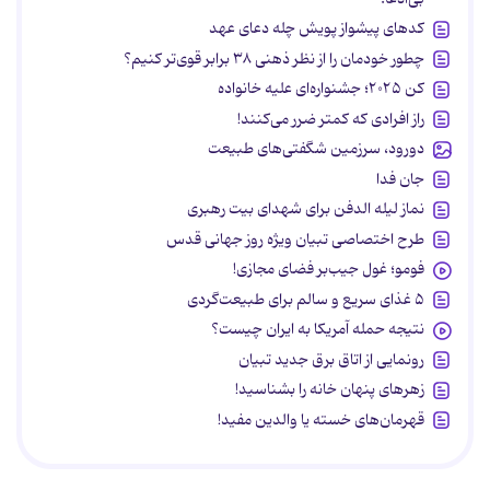
کدهای پیشواز پویش چله دعای عهد
چطور خودمان را از نظر ذهنی ۳۸ برابر قوی‌تر کنیم؟
کن ۲۰۲۵؛ جشنواره‌ای علیه خانواده
راز افرادی که کمتر ضرر می‌کنند!
دورود، سرزمین شگفتی‌های طبیعت
جان فدا
نماز لیله الدفن برای شهدای بیت رهبری
طرح اختصاصی تبیان ویژه روز جهانی قدس
فومو؛ غول جیب‌بر فضای مجازی!
۵ غذای سریع و سالم برای طبیعت‌گردی
نتیجه حمله آمریکا به ایران چیست؟
رونمایی از اتاق برق جدید تبیان
زهرهای پنهان خانه را بشناسید!
قهرمان‌های خسته یا والدین مفید!