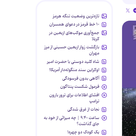
تازه‌ترین وضعیت تنگه هرمز
۱۰ خط قرمز در دعوای همسران
جمع‌آوری موکب‌های اربعین در
کربلا
بازگشت زوار اربعین حسینی از مرز
مهران
شاه کلید دوستی با حضرت امیر
اوکراین سند منگوله‌دار آمریکا!
آگاهی بدون فرسودگی
فرمول شکست پنتاگون
افشای اطلاعات برای ترور بارون
ترامپ
نجات از غرق شدگی
ساعت ۹:۴۰ | چه میراثی از خود به
جای گذاشت؟
یک کودک دو چهره!