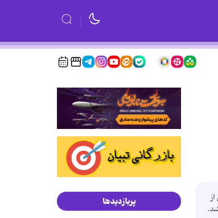
از
پربازدیدها
شد.