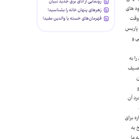
رونمایی از اتاق برق جدید تبیان
وه های
زهرهای پنهان خانه را بشناسید!
 وقت
قهرمان‌های خسته یا والدین مفید!
 پاریس
ی و
ا به
در اناگرام امریکایی توصیف
شن
رد آن
ره برای
 به
 ما