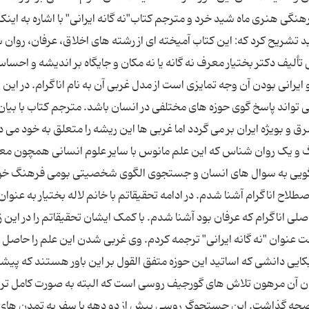
ی هنری ماه شید خرد و مترجم کتاب"نه گانه ایرانی" با اشاره به اینکه
د تشریح کرد که: این کتاب آمیخته ای از رشته های اخلاق، عرفان، روان
ألیف دکتر بختیار معرف نه گانه یا نه مکان و جایگاه بر اندیشه و احسا
ایرانی بودن آن وجه تمایزی است از مدل غربی آن به نام اناگرام. در این 
 تواند پاسخ گوی حوزه های مختلفی در انسان باشد. مترجم کتاب با بیان
 و بویژه ایران بر می گردد اما غربی ها این ریشه را متعلق به خود می د
گ و یک روان شناس که این علم مانوس با سایر علوم انسانی همچون مع
 گویی به سوال های انسان و جستجوی الگوی شخصیتی بومی فرهنگ خو
طلاح اناگرام آشنا شدم. در ادامه تحقیقاتم با خانم لاله بختیار به عنوان
 اناگرام که عرفان بود آشنا شدم. با کمک ایشان تحقیقاتم را در این ز
حت عنوان "نه گانه ایرانی" ترجمه کردم. وی غربی شدن این علم را حاصل
ایی دانشی که اساتید این حوزه متفق القول بر این باور هستند که پیش
دن آن مرهون تلاش های گورجیف روسی است که البته به صورت کامل تر 
 صحه گذاشت. این جستجوگر روسی بیش از دو دهه با سفر به تمدن های