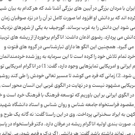
ران با مردان بزرگی در آیین های بزرگی آشنا شد که هر کدام به بیان شی
ده اند که بر دانش او افزود اما صورت کامل تر آن را در نزد صوفیان زمان
 می شود این دانش را به غرب برساند. گورجیف به یکی از شهرهای نزدیک
انش می پردازد. رضوی اذعان داشت: اناگرام برخورداز از ریشه های تربیت
ی گیرد. همچنین این الگو ها دارای تبارشناسی در گروه های فتوت و
 تمام تلاش خود را کرده است تا این سرمایه به روز شده خردمندانمان ر
زادگاهش برگرداند. وی با ذکر این نکته که میان اناگرام ایرانی و امریکایی تمایزهایی وجود دارد، گفت: 1) 
و تصویری از انسان متعالی و کامل به درستی بیان نمی شود. 2) زمانی که فرد می کوشد تا مسیر تعالی خودش را طی کند رو
ونه امریکایی مشهود نیست و در نهایت در الگوی غربی این انسان محور است و
ر الگوی ایرانی بر این باوریم که توسعه فرهنگ با فرهنگ خرد است و خ
تر مقصود فراستخواه جامعه شناس و روان شناس و استاد دانشگاه شهید
 کهن به ایراد سخنرانی پرداخت. وی در این راستا گفت: نه گانه یک طرح وا
رت بندی اولیه اناگرام ریشه در عرفان دارد. دکتر فراستخواه در پاسخ
 می تواند داشته باشد گفت: هر دانشی اگر درک و فهم شود، می تواند به