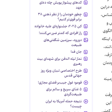
کدهای پیشواز پویش چله دعای
 دراین
عهد
چطور خودمان را از نظر ذهنی ۳۸
 شناس،
برابر قوی‌تر کنیم؟
س و
کن ۲۰۲۵؛ جشنواره‌ای علیه خانواده
الگوی
راز افرادی که کمتر ضرر می‌کنند!
 اینکه
دورود، سرزمین شگفتی‌های
طبیعت
انند،
جان فدا
ارف،
نماز لیله الدفن برای شهدای بیت
دمان
رهبری
طرح اختصاصی تبیان ویژه روز
جهانی قدس
مینه
فومو؛ غول جیب‌بر فضای مجازی!
۵ غذای سریع و سالم برای
طبیعت‌گردی
رفت
نتیجه حمله آمریکا به ایران
این
چیست؟
 کهنی