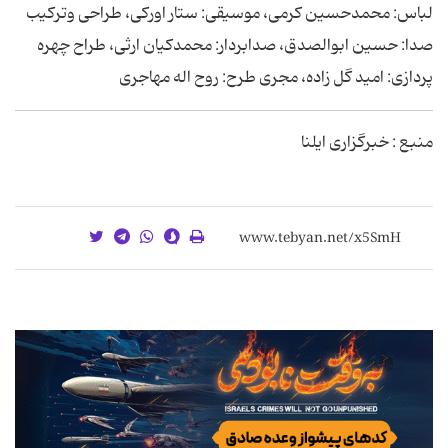
لباس: محمدحسین کرمی، موسیقی: ستار اورکی، طراحی وترکیب
صدا: حسین ابوالصدق، صدابردار: محمدکیان ارثی، طراح چهره
پردازی: امید گل زاده، مجری طرح: روح اله مهاجری
منبع : خبرگزاری ایلنا