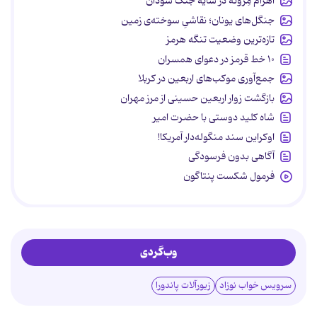
اهرام مِروئه در سایه جنگ سودان
جنگل‌های یونان؛ نقاشیِ سوخته‌ی زمین
تازه‌ترین وضعیت تنگه هرمز
۱۰ خط قرمز در دعوای همسران
جمع‌آوری موکب‌های اربعین در کربلا
بازگشت زوار اربعین حسینی از مرز مهران
شاه کلید دوستی با حضرت امیر
اوکراین سند منگوله‌دار آمریکا!
آگاهی بدون فرسودگی
فرمول شکست پنتاگون
وب‌گردی
سرویس خواب نوزاد
زیورآلات پاندورا