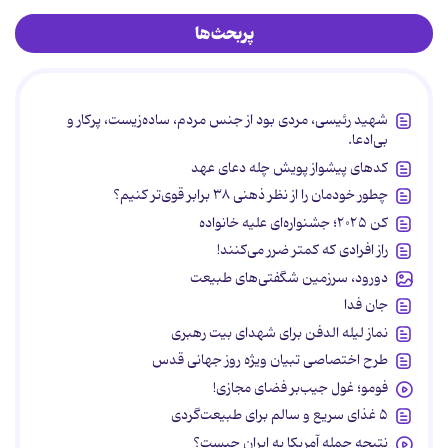
پربحث‌ها
شهید رئیسی، مردی بود از جنس مردم، ساده‌زیست، پرکار و
بی‌ادعا.
کدهای پیشواز پویش چله دعای عهد
چطور خودمان را از نظر ذهنی ۳۸ برابر قوی‌تر کنیم؟
کن ۲۰۲۵؛ جشنواره‌ای علیه خانواده
راز افرادی که کمتر ضرر می‌کنند!
دورود، سرزمین شگفتی‌های طبیعت
جان فدا
نماز لیله الدفن برای شهدای بیت رهبری
طرح اختصاصی تبیان ویژه روز جهانی قدس
فومو؛ غول جیب‌بر فضای مجازی!
۵ غذای سریع و سالم برای طبیعت‌گردی
نتیجه حمله آمریکا به ایران چیست؟