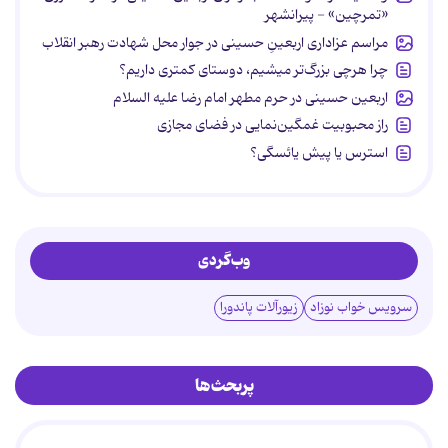
«تمرچین» - پیرانشهر
مراسم عزاداری اربعینِ حسینی در جوار محل شهادت رهبر انقلاب
چرا هرچی بزرگ‌تر میشیم، دوستای کمتری داریم؟
اربعین حسینی در حرم مطهر امام رضا علیه السلام
راز محبوبیت غمگین‌نمایی در فضای مجازی
استرس یا پیش یائسگی؟
وب‌گردی
سرویس خواب نوزاد
زیورآلات پاندورا
پربحث‌ها