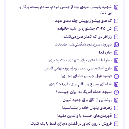
شهید رئیسی، مردی بود از جنس مردم، ساده‌زیست، پرکار و
بی‌ادعا.
کدهای پیشواز پویش چله دعای عهد
کن ۲۰۲۵؛ جشنواره‌ای علیه خانواده
راز افرادی که کمتر ضرر می‌کنند!
دورود، سرزمین شگفتی‌های طبیعت
جان فدا
نماز لیله الدفن برای شهدای بیت رهبری
طرح اختصاصی تبیان ویژه روز جهانی قدس
فومو؛ غول جیب‌بر فضای مجازی!
۵ غذای سریع و سالم برای طبیعت‌گردی
نتیجه حمله آمریکا به ایران چیست؟
رونمایی از اتاق برق جدید تبیان
زهرهای پنهان خانه را بشناسید!
قهرمان‌های خسته یا والدین مفید!
فروش داروی تجاوز در فضای مجازی فقط با یک کلیک!