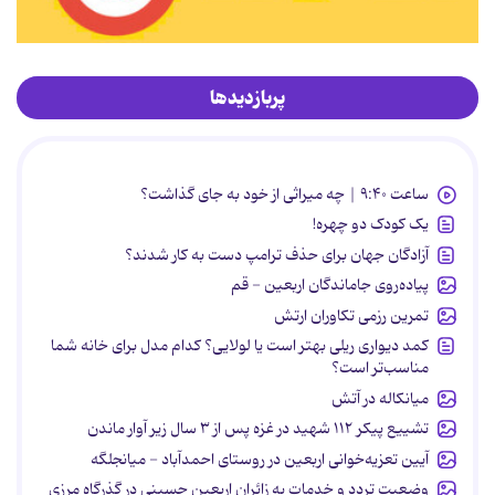
پربازدیدها
ساعت ۹:۴۰ | چه میراثی از خود به جای گذاشت؟
یک کودک دو چهره!
آزادگان جهان برای حذف ترامپ دست به کار شدند؟
پیاده‌روی جاماندگان اربعین - قم
تمرین رزمی تکاوران ارتش
کمد دیواری ریلی بهتر است یا لولایی؟ کدام مدل برای خانه شما
مناسب‌تر است؟
میانکاله در آتش
تشییع پیکر ۱۱۲ شهید در غزه پس از ۳ سال زیر آوار ماندن
آیین تعزیه‌خوانی اربعین در روستای احمدآباد - میانجلگه
وضعیت تردد و خدمات به زائران اربعین حسینی در گذرگاه مرزی