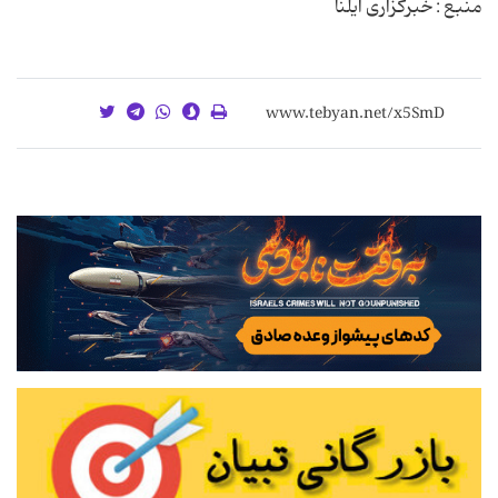
منبع : خبرگزاری ایلنا