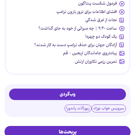
فرمول شکست پنتاگون
افشای اطلاعات برای ترور بارون ترامپ
نجات از غرق شدگی
ساعت ۹:۴۰ | چه میراثی از خود به جای گذاشت؟
یک کودک دو چهره!
آزادگان جهان برای حذف ترامپ دست به کار شدند؟
پیاده‌روی جاماندگان اربعین - قم
تمرین رزمی تکاوران ارتش
وب‌گردی
سرویس خواب نوزاد
زیورآلات پاندورا
پربحث‌ها