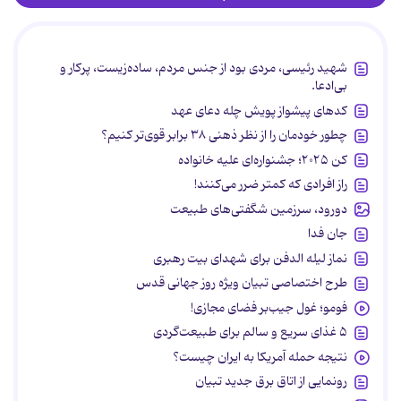
شهید رئیسی، مردی بود از جنس مردم، ساده‌زیست، پرکار و
بی‌ادعا.
کدهای پیشواز پویش چله دعای عهد
چطور خودمان را از نظر ذهنی ۳۸ برابر قوی‌تر کنیم؟
کن ۲۰۲۵؛ جشنواره‌ای علیه خانواده
راز افرادی که کمتر ضرر می‌کنند!
دورود، سرزمین شگفتی‌های طبیعت
جان فدا
نماز لیله الدفن برای شهدای بیت رهبری
طرح اختصاصی تبیان ویژه روز جهانی قدس
فومو؛ غول جیب‌بر فضای مجازی!
۵ غذای سریع و سالم برای طبیعت‌گردی
نتیجه حمله آمریکا به ایران چیست؟
رونمایی از اتاق برق جدید تبیان