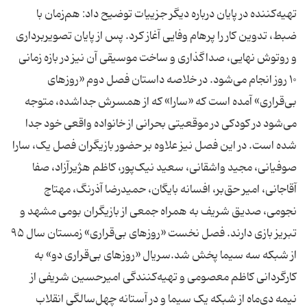
تهیه‌کننده در پایان درباره دیگر جزییات توضیح داد: هم‌زمان با
ضبط، تدوین کار را پرهام وفایی آغاز کرد. پس از پایان تصویربرداری
و روتوش نهایی، صداگذاری و ساخت موسیقی آن نیز در بازه زمانی
۱۰ روز انجام می‌شود. در خلاصه داستان فصل دوم «روزهای
بی‌قراری» آمده است که «سارا» که از همسرش جداشده، متوجه
می‌شود در کودکی در موقعیتی بحرانی از خانواده واقعی خود جدا
شده است. در این فصل نیز علاوه بر حضور بازیگران فصل یک، سارا
صوفیانی، مجید واشقانی، سعید نیک‌پور، کاظم هژیرآزاد، صفا
آقاجانی، امیر حق‌بر، افسانه بایگان، حمیدرضا آذرنگ، مهتاج
نجومی، صدیق شریف به همراه جمعی از بازیگران بومی مشهد و
تبریز بازی دارند. فصل نخست «روزهای بی‌قراری» زمستان سال ۹۵
از شبکه سه سیما پخش شد.سریال «روزهای بی‌قراری دو» به
کارگردانی کاظم معصومی و تهیه‌کنندگی امیرحسین شریفی از
نیمه دی‌ماه از شبکه یک سیما و در آستانه چهل‌سالگی انقلاب