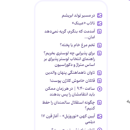
در مسیر تولد ابریشم
تالاب «عینک»
آمدمت که بنگرم، گریه نمی‌دهد
امان...
تخم مرغ خام یا پخته؟
برای پذیرایی چه لوستری بخریم؟
راهنمای انتخاب لوستر پذیرای بر
اساس متراژ و دکوراسیون
تاوان ناهماهنگی پنهان والدین
قاتلان خاموش کلاژن پوست!
ساعت ۹:۴۰ | در هر زمان ممکن
باید انتقامشان را پس بدهند
آذر مهر ماه) به
چگونه استقلال سالمندان را حفظ
کنیم؟
آیین کهن «نوروزبل» - آغاز قرن ۱۷
دیلمی
تاوان زیاد نشستن چیست؟