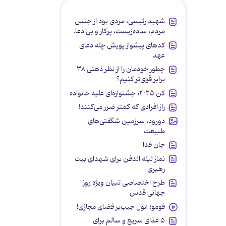
شهید رئیسی، مردی بود از جنس
مردم، ساده‌زیست، پرکار و بی‌ادعا.
کدهای پیشواز پویش چله دعای
عهد
چطور خودمان را از نظر ذهنی ۳۸
برابر قوی‌تر کنیم؟
کن ۲۰۲۵؛ جشنواره‌ای علیه خانواده
راز افرادی که کمتر ضرر می‌کنند!
دورود، سرزمین شگفتی‌های
طبیعت
جان فدا
نماز لیله الدفن برای شهدای بیت
رهبری
طرح اختصاصی تبیان ویژه روز
جهانی قدس
فومو؛ غول جیب‌بر فضای مجازی!
۵ غذای سریع و سالم برای