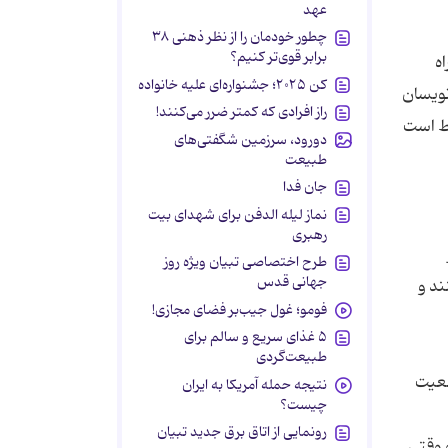
عهد
چطور خودمان را از نظر ذهنی ۳۸
برابر قوی‌تر کنیم؟
اه
کن ۲۰۲۵؛ جشنواره‌ای علیه خانواده
نویسان
راز افرادی که کمتر ضرر می‌کنند!
بط است
دورود، سرزمین شگفتی‌های
طبیعت
جان فدا
نماز لیله الدفن برای شهدای بیت
رهبری
طرح اختصاصی تبیان ویژه روز
جهانی قدس
ند و
فومو؛ غول جیب‌بر فضای مجازی!
۵ غذای سریع و سالم برای
طبیعت‌گردی
ضعیت
نتیجه حمله آمریکا به ایران
چیست؟
رونمایی از اتاق برق جدید تبیان
 وقتی