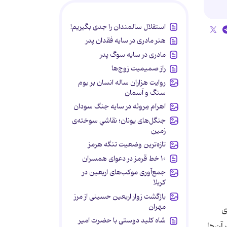
استقلال سالمندان را جدی بگیریم!
هنر مادری در سایه‌ فقدان پدر
مادری در سایه سوگ پدر
راز صمیمیت زوج‌ها
روایت هزاران ساله انسان بر بوم
سنگ و آسمان
اهرام مِروئه در سایه جنگ سودان
جنگل‌های یونان؛ نقاشیِ سوخته‌ی
زمین
تازه‌ترین وضعیت تنگه هرمز
۱۰ خط قرمز در دعوای همسران
جمع‌آوری موکب‌های اربعین در
کربلا
بازگشت زوار اربعین حسینی از مرز
مهران
ی
شاه کلید دوستی با حضرت امیر
 آن‌ها