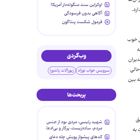
اوکراین سند منگوله‌دار آمریکا!
رد.
آگاهی بدون فرسودگی
فرمول شکست پنتاگون
ال خوب
ه
وب‌گردی
دیران
حالی
سرویس خواب نوزاد
زیورآلات پاندورا
ه بین
پربحث‌ها
یق
شهید رئیسی، مردی بود از جنس
مردم، ساده‌زیست، پرکار و بی‌ادعا.
 به
کدهای پیشواز پویش چله دعای