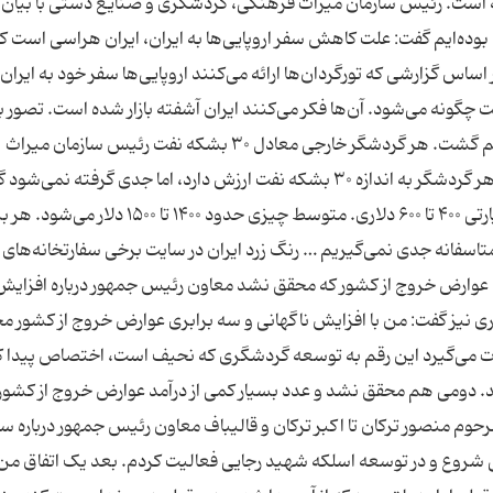
ه است. رئیس سازمان میراث فرهنگی، گردشگری و صنایع دستی با بیان 
 بوده‌ایم گفت: علت کاهش سفر اروپایی‌ها به ایران، ایران هراسی است ک
ساس گزارشی که تورگردان‌ها ارائه می‌کنند اروپایی‌ها سفر خود به ایران ر
چگونه می‌شود. آن‌ها فکر می‌کنند ایران آشفته بازار شده است. تصور ب
این است که اگر زمان بگذرد به نقطه تعادلی بازخواهیم گشت. هر گردشگر خارجی معادل ۳۰ بشکه نفت رئیس سازمان میراث
فرهنگی، گردشگری و صنایع دستی با تاکید بر اینکه هر گردشگر به اندازه ۳۰ بشکه نفت ارزش دارد، اما جدی گرفته نم
گردشگر سلامت ۲۵۰۰-۲۴۰۰ دلاری داریم تا گردشگر زیارتی ۴۰۰ تا ۶۰۰ دلاری. متوسط چیزی حدود ۱۴۰۰ تا ۰
نظر بگیریم می‌شود ۳۰ بشکه نفت. متاسفانه جدی نمی‌گیریم … رنگ زرد ایران در سایت برخی سفارتخانه‌ه
ه عوارض خروج از کشور که محقق نشد معاون رئیس جمهور درباره افزایش
ری نیز گفت: من با افزایش ناگهانی و سه برابری عوارض خروج از کشور م
ت می‌گیرد این رقم به توسعه گردشگری که نحیف است، اختصاص پیدا ک
د. دومی هم محقق نشد و عدد بسیار کمی از درآمد عوارض خروج از کشور ر
رحوم منصور ترکان تا اکبر ترکان و قالیباف معاون رئیس جمهور درباره س
 را از سال ۷۲ از بخش خصوصی شروع و در توسعه اسلکه شهید رجایی فعالیت کردم. بعد یک اتفاق من