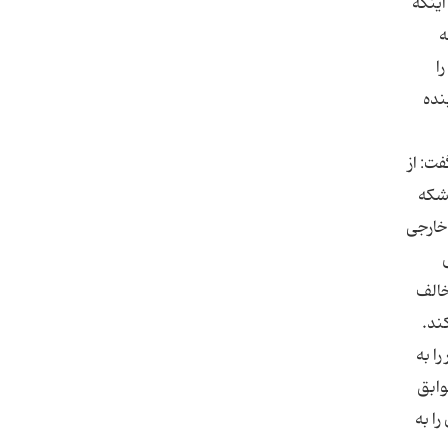
اینکه
ه
ا
نده
ی‌شود گفت: از
۱۵۰ دلار می‌شود. هر بشکه
ای خارجی
خالف
ند.
ا به
وابق
 را به