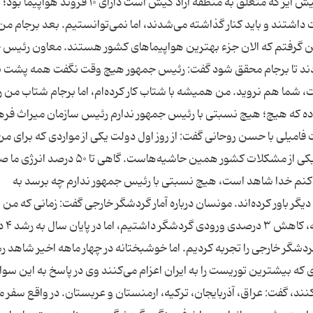
بعد از برجام اولین کسی بودم که هواپیما وارد کرد. کیش ایر که متعلق به منطقه آزاد کیش است دارای ۱۰ فروند
 ام دی که همگی بالای ۳۰ سال قدمت داشتند و باید کنار گذاشته می‌شدند، اما نمی‌توانستیم. بعد برجام م
قساطی برای این ایرلاین گرفتم که الان جزء بهترین هواپیما‌های کشور هستند. معاون رئی
کردند تا برجام محقق شود گفت: رئیس جمهور هیچ وقت نگفت همه پشت ب
ت، شما هم نروید. من همیشه با شتاب کار کرده‌ام، اما برجام شتاب من را
ه که هیچ؛ هیچ نسبتی با رئیس جمهور ندارم رئیس سازمان میراث فر
یلی با حسن روحانی گفت: از روز اول دولت یکی از مواردی که برای من
حاشیه ایجاد کردند فامیل بودن با رئیس جمهور بود. یکی از مشکلات کشور همین حاشیه‌هاست. گاهی تا 
ه مدام اعلام می‌کنم خدا شاهد است، هیچ نسبتی با رئیس جمهور ندارم چه برسد به
 دیگر باور کرده‌اند. مونسان درباره آمار گردشگر خارجی گفت: زمانی که من و
سازمان میراث فرهنگ
بیشترین توریست را به ایران اعزام می‌کنند وی در پاسخ به این سوا
نند، گفت: عراق، آذربایجان، ترکیه، ارمنستان و عربستان. در واقع سفر 