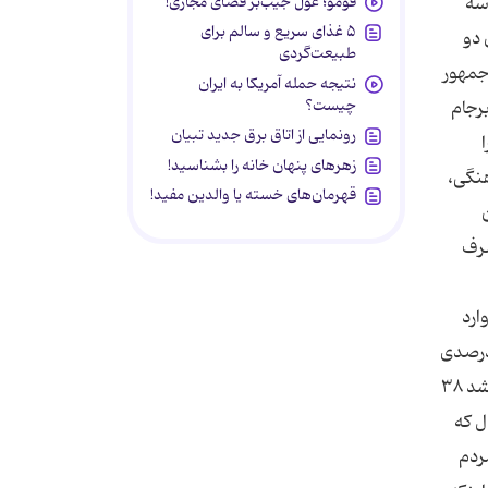
فومو؛ غول جیب‌بر فضای مجازی!
 هواپیما بود؛ سه
۵ غذای سریع و سالم برای
ن دو
طبیعت‌گردی
س جمهور
نتیجه حمله آمریکا به ایران
چیست؟
رجام
رونمایی از اتاق برق جدید تبیان
زهرهای پنهان خانه را بشناسید!
هنگی،
قهرمان‌های خسته یا والدین مفید!
۵۰ درصد انرژی ما صرف
ارد
ی شدم یعنی مرداد سال گذشته، کاهش ۳ درصدی ورودی گردشگر داشتیم، اما در پایان سال به رشد ۴ درصدی
رسیدیم. در واقع در پایان سال ۹۶ رشد چهار درصدی گردشگر خارجی را تجربه کردیم. اما خوشبختانه در چهار ماهه اخیر شاهد رشد ۳۸
ل که
مردم