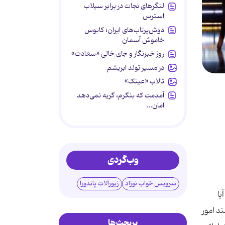
لنگرهای نجات در برابر سیلاب
استرس
دوش‌پرتاب‌های ایران؛ کابوس
خاموش آسمان
روز خبرنگار و جای خالی «سعادت»
در مسیر تولد ابریشم
تالاب «عینک»
آمدمت که بنگرم، گریه نمی‌دهد
امان...
وب‌گردی
سرویس خواب نوزاد
زیورآلات پاندورا
یا
د امور
پربحث‌ها