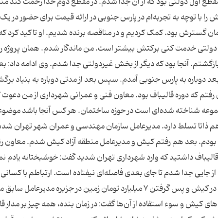
مقطع اول دولتی بود که از آن جدا شدم. در مقطع دوم خدا رحمت کند من
را با توچه به تجربه‌ام در پارس جنوبی در ارائه قیمت برای حضور در یک
ن گسترش بود. کمک کردیم و در مناقصه برنده شدیم. او تاکید کرد که 
خش دولتی خدمت کنی برکتش بیشتر است. من ماندگار شدم. همان پروژه را
زگشتم. آنجا بود که دیگر از بخش غیردولتی جدا شدم. وی ادامه داد: بعد
 دوباره به پارس جنوبی آمدم. سپس بعد از مدتی دوباره به بنیاد برگش
رفتم که دوره قالیباف بود. معاون فنی و عمرانی شهرداری از من دعوت ک
جموعه شناخته شده‌ای است در حوزه ساختمان. هر کس آنجا باشد موضو
 هم ذاتا تسلط دارد. مدیرعامل سازمان مهندسی و عمران شهر تهران شدم
ودم. بعد هم رفتم کیش و مدیرعامل منطقه آزاد کیش شدم. معاون 
قالیباف داشتید که وارد شهرداری تهران شدید گفت: خوشبختانه یادم نمی
از جایی جدا شدم تا جای بعدی فاصله‌ای نیفتاده است. ارتباطم با کسانی ک
کرده‌ام بسیار مطلوب بوده و هست. واکنش به فساد در کیش و پس گرفتن ۷ میلیارد تومان زمین در جزیره مدیرعامل
های کیش و سوء استفاده از آن‌ها گفت: در زمان بنده، همه چیز بر مدار قا