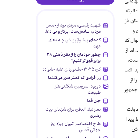
شه انتقاد و پیشنهاداتی
البته
ان باز
شهید رئیسی، مردی بود از جنس
 و
مردم، ساده‌زیست، پرکار و بی‌ادعا.
کدهای پیشواز پویش چله دعای
وال که
عهد
اما از
چطور خودمان را از نظر ذهنی ۳۸
یست،
برابر قوی‌تر کنیم؟
کن ۲۰۲۵؛ جشنواره‌ای علیه خانواده
دا افت
راز افرادی که کمتر ضرر می‌کنند!
 از
دورود، سرزمین شگفتی‌های
 جمهور
طبیعت
جان فدا
 دولت
نماز لیله الدفن برای شهدای بیت
رهبری
 پیدا
طرح اختصاصی تبیان ویژه روز
کیش
جهانی قدس