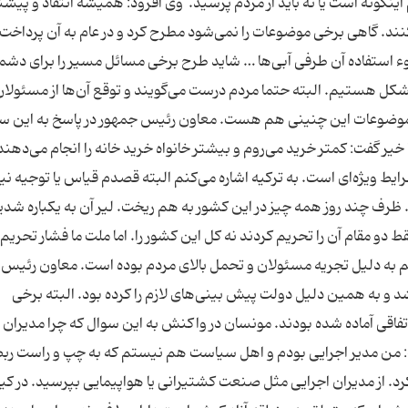
برای مردم راحت‌تر و روان‌تر شود، اما اینکه حس مردم اینگونه است یا نه باید از مردم پرسید. ‎ وی افزود: همی
ند. گاهی برخی موضوعات را نمی‌شود مطرح کرد و در عام به آن پرداخت؛ 
وء استفاده آن طرفی آبی‌ها … شاید طرح برخی مسائل مسیر را برای دشمن
شکل هستیم. البته حتما مردم درست می‌گویند و توقع آن‌ها از مسئولان
ا موضوعات این چنینی هم هست. معاون رئیس جمهور در پاسخ به این س
یا خیر گفت: کمتر خرید می‌روم و بیشتر خانواه خرید خانه را انجام می‌دهند، 
ایط ویژه‌ای است. به ترکیه اشاره می‌کنم البته قصدم قیاس یا توجیه ن
. ظرف چند روز همه چیز در این کشور به هم ریخت. لیر آن به یکباره شدی
ط دو مقام آن را تحریم کردند نه کل این کشور را. اما ملت ما فشار تحریم را
م به دلیل تجریه مسئولان و تحمل بالای مردم بوده است. معاون رئیس
 شد و به همین دلیل دولت پیش بینی‌های لازم را کرده بود. البته برخی
اتفاقی آماده شده بودند. مونسان در واکنش به این سوال که چرا مدیران
: من مدیر اجرایی بودم و اهل سیاست هم نیستم که به چپ و راست ربط
د کرد. از مدیران اجرایی مثل صنعت کشتیرانی یا هواپیمایی بپرسید. در 