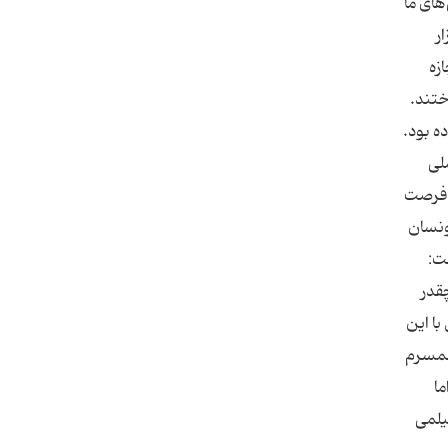
های ما
 غلو شده است. وی با بیان اینکه من بالغ بر ۷ هزار
زه
ختند.
اده بود.
لی
ا فرصت
ونسان
ت:
چقدر
 روز اول با این
 همسرم
ا
یلمی