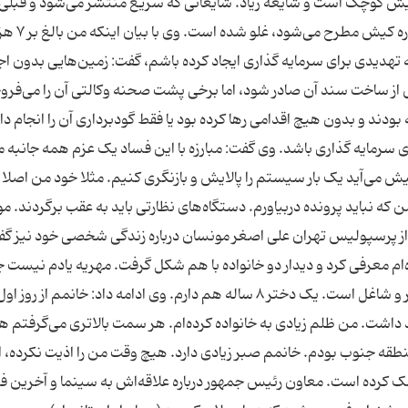
یش کوچک است و شایعه زیاد. شایعاتی که سریع منتشر می‌شود و قبلی‌
را یک مقدار گرفتار هم کرد. اما خیلی از مطالبی که درباره کیش مطرح می‌شود،
تهدیدی برای سرمایه گذاری ایجاد کرده باشم، گفت: زمین‌هایی بدون اجا
س از ساخت سند آن صادر شود، اما برخی پشت صحنه وکالتی آن را می‌فرو
۱ سال پیش زمینی گرفته بودند و بدون هیچ اقدامی رها کرده بود یا فقط گودبرداری آن را انجام د
ی سرمایه گذاری باشد. وی گفت: مبارزه با این فساد یک عزم همه جانبه م
 می‌آید یک بار سیستم را پالایش و بازنگری کنیم. مثلا خود من اصل
 که نباید پرونده دربیاورم. دستگاه‌های نظارتی باید به عقب برگردند. م
ی از پرسپولیس تهران علی اصغر مونسان درباره زندگی شخصی خود نیز گف
اده‌ام معرفی کرد و دیدار دو خانواده با هم شکل گرفت. مهریه یادم نیست 
بود، اما زیر ۲۰۰ سکه است. همسرم مهندس کامپیوتر و شاغل است. یک دختر ۸ ساله هم دارم. وی ادامه داد: خانمم از
 داشت. من ظلم زیادی به خانواده کرده‌ام. هر سمت بالاتری می‌گرفتم
قه جنوب بودم. خانمم صبر زیادی دارد. هیچ وقت من را اذیت نکرده، ام
مک کرده است. معاون رئیس جمهور درباره علاقه‌اش به سینما و آخرین ف