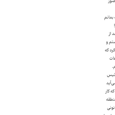
صور
بمانم
 از
تم و
رد که
عات
.
رئیس
‌آید
ه کار
 سابق منطقه
نونی