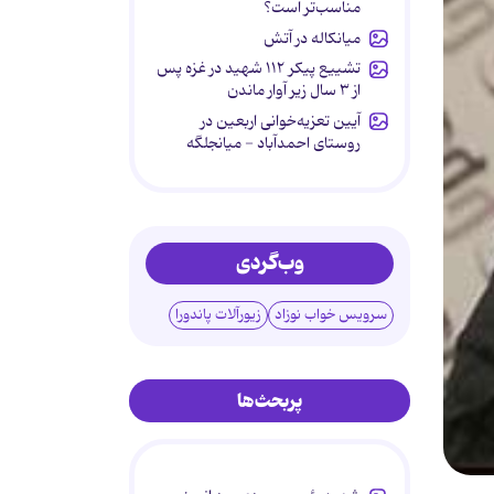
مناسب‌تر است؟
میانکاله در آتش
تشییع پیکر ۱۱۲ شهید در غزه پس
از ۳ سال زیر آوار ماندن
آیین تعزیه‌خوانی اربعین در
روستای احمدآباد - میانجلگه
وب‌گردی
سرویس خواب نوزاد
زیورآلات پاندورا
پربحث‌ها