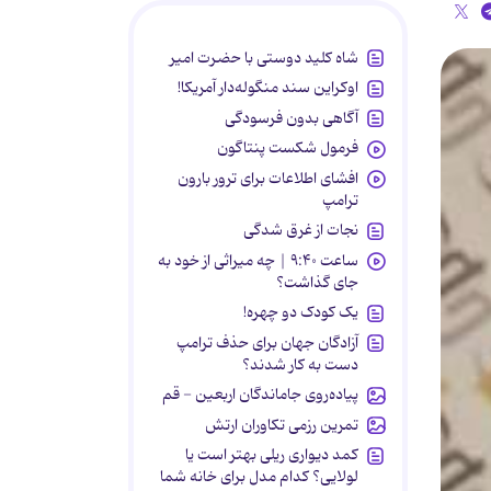
شاه کلید دوستی با حضرت امیر
اوکراین سند منگوله‌دار آمریکا!
آگاهی بدون فرسودگی
فرمول شکست پنتاگون
افشای اطلاعات برای ترور بارون
ترامپ
نجات از غرق شدگی
ساعت ۹:۴۰ | چه میراثی از خود به
جای گذاشت؟
یک کودک دو چهره!
آزادگان جهان برای حذف ترامپ
دست به کار شدند؟
پیاده‌روی جاماندگان اربعین - قم
تمرین رزمی تکاوران ارتش
کمد دیواری ریلی بهتر است یا
لولایی؟ کدام مدل برای خانه شما