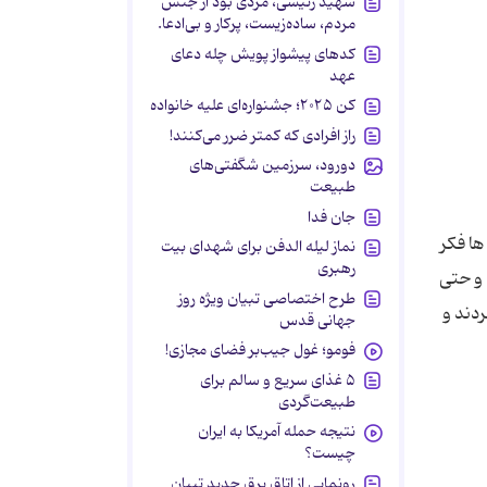
شهید رئیسی، مردی بود از جنس
مردم، ساده‌زیست، پرکار و بی‌ادعا.
کدهای پیشواز پویش چله دعای
عهد
کن ۲۰۲۵؛ جشنواره‌ای علیه خانواده
راز افرادی که کمتر ضرر می‌کنند!
دورود، سرزمین شگفتی‌های
طبیعت
جان فدا
ها فکر
نماز لیله الدفن برای شهدای بیت
رهبری
 و حتی
طرح اختصاصی تبیان ویژه روز
ردند و
جهانی قدس
فومو؛ غول جیب‌بر فضای مجازی!
۵ غذای سریع و سالم برای
طبیعت‌گردی
نتیجه حمله آمریکا به ایران
چیست؟
رونمایی از اتاق برق جدید تبیان