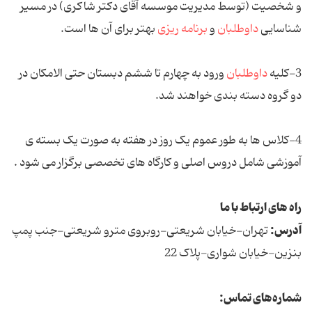
و شخصیت (توسط مدیریت موسسه آقای دکتر شاکری) در مسیر
شناسایی
داوطلبان
و
برنامه ریزی
بهتر برای آن ها است.
3-کلیه
داوطلبان
ورود به چهارم تا ششم دبستان حتی الامکان در
دو گروه دسته بندی خواهند شد.
4-کلاس ها به طور عموم یک روز در هفته به صورت یک بسته ی
آموزشی شامل دروس اصلی و کارگاه های تخصصی برگزار می شود .
راه های ارتباط با ما
آدرس:
تهران-خیابان شریعتی-روبروی مترو شریعتی-جنب پمپ
بنزین-خیابان شواری-پلاک 22
شماره‌های تماس: