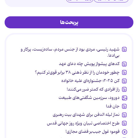
پربحث‌ها
شهید رئیسی، مردی بود از جنس مردم، ساده‌زیست، پرکار و
بی‌ادعا.
کدهای پیشواز پویش چله دعای عهد
چطور خودمان را از نظر ذهنی ۳۸ برابر قوی‌تر کنیم؟
کن ۲۰۲۵؛ جشنواره‌ای علیه خانواده
راز افرادی که کمتر ضرر می‌کنند!
دورود، سرزمین شگفتی‌های طبیعت
جان فدا
نماز لیله الدفن برای شهدای بیت رهبری
طرح اختصاصی تبیان ویژه روز جهانی قدس
فومو؛ غول جیب‌بر فضای مجازی!