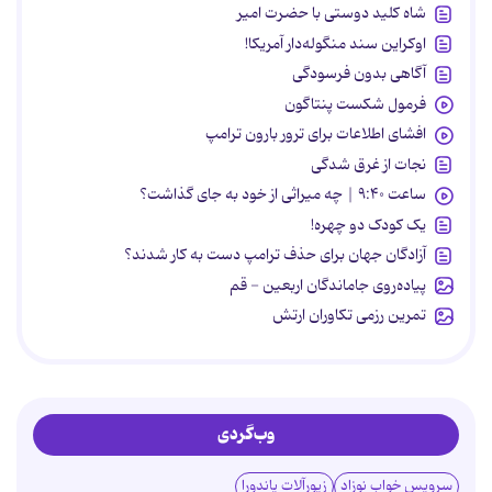
شاه کلید دوستی با حضرت امیر
اوکراین سند منگوله‌دار آمریکا!
آگاهی بدون فرسودگی
فرمول شکست پنتاگون
افشای اطلاعات برای ترور بارون ترامپ
نجات از غرق شدگی
ساعت ۹:۴۰ | چه میراثی از خود به جای گذاشت؟
یک کودک دو چهره!
آزادگان جهان برای حذف ترامپ دست به کار شدند؟
پیاده‌روی جاماندگان اربعین - قم
تمرین رزمی تکاوران ارتش
وب‌گردی
سرویس خواب نوزاد
زیورآلات پاندورا