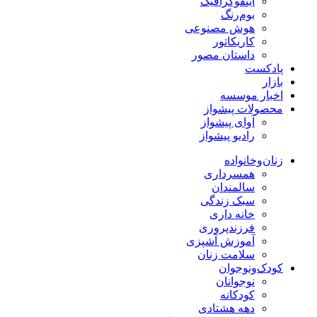
اینفوگرافیک
بوم‌رنگ
هوش مصنوعی
کاریکاتور
داستان مصور
پادکست
بازار
اخبار موسسه
محصولات پیشواز
آوای پیشواز
رادیو پیشواز
زنان‌وخانواده
همسرداری
سالمندان
سبک زندگی
خانه داری
فرزندپروری
آموزش آشپزی
سلامت زنان
کودک‌ونوجوان
نوجوانان
کودکانه
دهه هشتادی