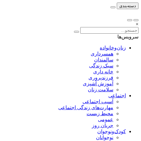
دسته‌بندی
×
سرویس‌ها
زنان‌وخانواده
همسرداری
سالمندان
سبک زندگی
خانه داری
فرزندپروری
آموزش آشپزی
سلامت زنان
اجتماعی
آسیب اجتماعی
مهارت‌های زندگی اجتماعی
محیط زیست
عمومی
جریان روز
کودک‌ونوجوان
نوجوانان