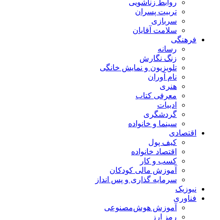
روابط زناشویی
تربیت پسران
سربازی
سلامت آقایان
فرهنگی
رسانه
زنگ نگارش
تلویزیون و نمایش خانگی
نام آوران
هنری
معرفی کتاب
ادبیات
گردشگری
سینما و خانواده
اقتصادی
کیف پول
اقتصاد خانواده
کسب و کار
آموزش مالی کودکان
سرمایه گذاری و پس انداز
نیوزیک
فناوری
آموزش هوش‌مصنوعی
رمز ارز