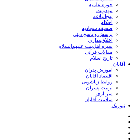
حوزه علمیه
مهدویت
نهج‌البلاغه
احکام
صحیفه سجادیه
پرسش و پاسخ دینی
اخلاق‌مداری
سیره اهل‌بیت علیهم‌السلام
مقالات قرآنی
تاریخ اسلام
آقایان
آموزش پدران
اقتصاد آقایان
روابط زناشویی
تربیت پسران
سربازی
سلامت آقایان
نیوزیک