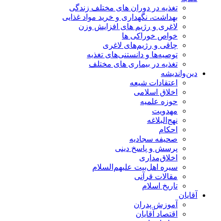
تغذیه در دوران های مختلف زندگی
بهداشت، نگهداری و خرید مواد غذایی
لاغری و رژیم های افزایش وزن
خواص خوراكی ها
چاقی و رژیم‌های لاغری
توصیه‌ها و دانستنی‌های تغذیه
تغذیه در بیماری های مختلف
دین‌واندیشه
اعتقادات شیعه
اخلاق اسلامی
حوزه علمیه
مهدویت
نهج‌البلاغه
احکام
صحیفه سجادیه
پرسش و پاسخ دینی
اخلاق‌مداری
سیره اهل‌بیت علیهم‌السلام
مقالات قرآنی
تاریخ اسلام
آقایان
آموزش پدران
اقتصاد آقایان