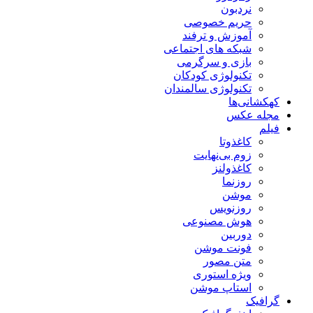
نردبون
حریم خصوصی
آموزش و ترفند
شبکه های اجتماعی
بازی و سرگرمی
تکنولوژی کودکان
تکنولوژی سالمندان
کهکشانی‌ها
مجله عکس
فیلم
کاغذوتا
زوم بی‌نهایت
کاغذولنز
روزنما
موشن
روزنویس
هوش مصنوعی
دوربین
فونت موشن
متن مصور
ویژه استوری
استاپ موشن
گرافیک