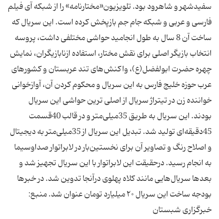
سفیدشهر و شاهرود بود. تلویزیون«مختارنامه» را از شبکه آی فیلم
فارسی و عربی و شبکه جام جم بازپخش کرده است. این سریال که
ساخت آن 8 سال به طول انجامید حواشی مختلفی داشت، پروسه
انتخاب بازیگر اصلی برای نقش مختار، استفاده ازنابازیگران، نمایش
چهره حضرت ابولفضل(ع)، واکنش‌های تند عربستان و کشورهای
عرب حوزه خلیج فارس به این سریال و محکوم کردن آن، آوازخوانی
خواننده زن در تیتراژ سریال از اصلی ترین حواشی این سریال
بودند. این سریال به طریق 35میلی‌متر و در قالب 40قسمت
45دقیقه‌ای تولید شد. تبدیل این سریال از 35میلی‌متر به دیجیتال
و اصلاح رنگ و تصاویر آن برای نخستین‌بار در لابراتوار صداوسیما
به انجام رسید. درحقیقت این لابراتوار با این سریال تجهیز شد و
بعد‌ها سریال‌هایی مانند کلاه پهلوی درآنجا تدوین شد. در خبرها
بودجه ساخت این سریال ۲۰ میلیارد تومان عنوان شد. منبع:
خبرگزاری شبستان