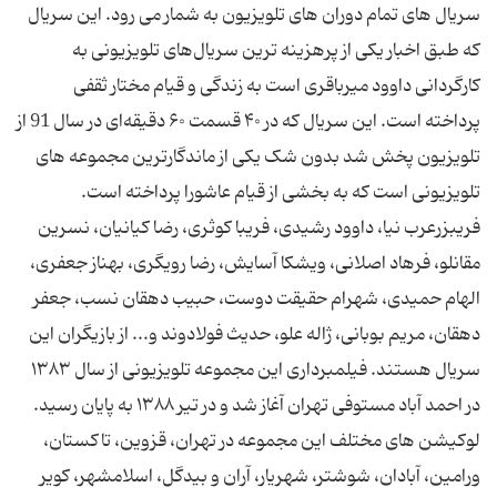
سریال های تمام دوران های تلویزیون به شمار می رود. این سریال
که طبق اخبار یکی از پرهزینه ترین سریال‌های تلویزیونی به
کارگردانی داوود میرباقری است به زندگی و قیام مختار ثقفی
پرداخته است. این سریال که در ۴۰ قسمت ۶۰ دقیقه‌ای در سال 91 از
تلویزیون پخش شد بدون شک یکی از ماندگارترین مجموعه های
تلویزیونی است که به بخشی از قیام عاشورا پرداخته است.
فریبزرعرب نیا، داوود رشیدی، فریبا کوثری، رضا کیانیان، نسرین
مقانلو، فرهاد اصلانی، ویشکا آسایش، رضا رویگری، بهناز جعفری،
الهام حمیدی، شهرام حقیقت دوست، حبیب دهقان نسب، جعفر
دهقان، مریم بوبانی، ژاله علو، حدیث فولادوند و... از بازیگران این
سریال هستند. فیلمبرداری این مجموعه تلویزیونی از سال ۱۳۸۳
در احمد آباد مستوفی تهران آغاز شد و در تیر ۱۳۸۸ به پایان رسید.
لوکیشن های مختلف این مجموعه در تهران، قزوین، تاکستان،
ورامین، آبادان، شوشتر، شهریار، آران و بیدگل، اسلامشهر، کویر