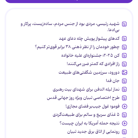
شهید رئیسی، مردی بود از جنس مردم، ساده‌زیست، پرکار و
بی‌ادعا.
کدهای پیشواز پویش چله دعای عهد
چطور خودمان را از نظر ذهنی ۳۸ برابر قوی‌تر کنیم؟
کن ۲۰۲۵؛ جشنواره‌ای علیه خانواده
راز افرادی که کمتر ضرر می‌کنند!
دورود، سرزمین شگفتی‌های طبیعت
جان فدا
نماز لیله الدفن برای شهدای بیت رهبری
طرح اختصاصی تبیان ویژه روز جهانی قدس
فومو؛ غول جیب‌بر فضای مجازی!
۵ غذای سریع و سالم برای طبیعت‌گردی
نتیجه حمله آمریکا به ایران چیست؟
رونمایی از اتاق برق جدید تبیان