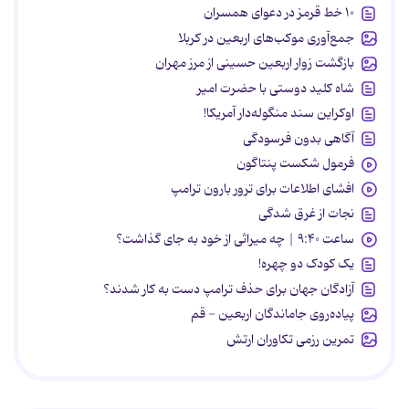
۱۰ خط قرمز در دعوای همسران
جمع‌آوری موکب‌های اربعین در کربلا
بازگشت زوار اربعین حسینی از مرز مهران
شاه کلید دوستی با حضرت امیر
اوکراین سند منگوله‌دار آمریکا!
آگاهی بدون فرسودگی
فرمول شکست پنتاگون
افشای اطلاعات برای ترور بارون ترامپ
نجات از غرق شدگی
ساعت ۹:۴۰ | چه میراثی از خود به جای گذاشت؟
یک کودک دو چهره!
آزادگان جهان برای حذف ترامپ دست به کار شدند؟
پیاده‌روی جاماندگان اربعین - قم
تمرین رزمی تکاوران ارتش