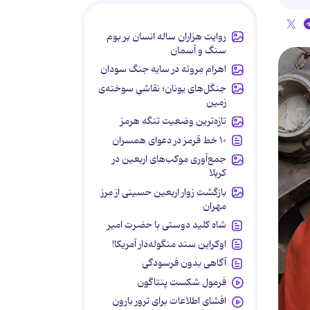
روایت هزاران ساله انسان بر بوم
سنگ و آسمان
اهرام مِروئه در سایه جنگ سودان
جنگل‌های یونان؛ نقاشیِ سوخته‌ی
زمین
تازه‌ترین وضعیت تنگه هرمز
۱۰ خط قرمز در دعوای همسران
جمع‌آوری موکب‌های اربعین در
کربلا
بازگشت زوار اربعین حسینی از مرز
مهران
شاه کلید دوستی با حضرت امیر
اوکراین سند منگوله‌دار آمریکا!
آگاهی بدون فرسودگی
فرمول شکست پنتاگون
افشای اطلاعات برای ترور بارون