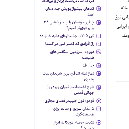
مردم، ساده‌زیست، پرکار و بی‌ادعا.
سانه
کدهای پیشواز پویش چله دعای
عهد
نی نیز
چطور خودمان را از نظر ذهنی ۳۸
ایرانی
برابر قوی‌تر کنیم؟
ند.
کن ۲۰۲۵؛ جشنواره‌ای علیه خانواده
راز افرادی که کمتر ضرر می‌کنند!
دورود، سرزمین شگفتی‌های
طبیعت
جان فدا
نماز لیله الدفن برای شهدای بیت
رهبری
طرح اختصاصی تبیان ویژه روز
جهانی قدس
فومو؛ غول جیب‌بر فضای مجازی!
۵ غذای سریع و سالم برای
طبیعت‌گردی
نتیجه حمله آمریکا به ایران
چیست؟