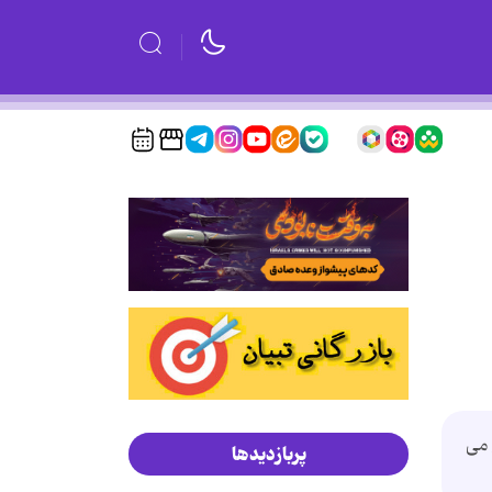
 توزیع می
پربازدیدها