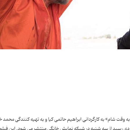
 وقت شام» به کارگردانی ابراهیم حاتمی کیا و به تهیه کنندگی محمد خ
امسال در سینماها به فروش حدود 14 میلیاردی رسید از سه شنبه در شبکه نمایش خانگی منتشر می شود. این فیلم