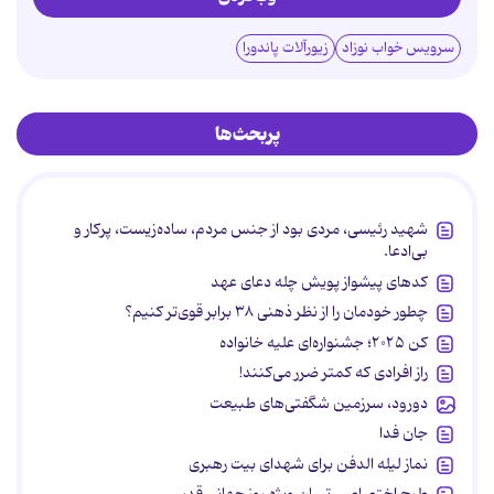
سرویس خواب نوزاد
زیورآلات پاندورا
پربحث‌ها
شهید رئیسی، مردی بود از جنس مردم، ساده‌زیست، پرکار و
بی‌ادعا.
کدهای پیشواز پویش چله دعای عهد
چطور خودمان را از نظر ذهنی ۳۸ برابر قوی‌تر کنیم؟
کن ۲۰۲۵؛ جشنواره‌ای علیه خانواده
راز افرادی که کمتر ضرر می‌کنند!
دورود، سرزمین شگفتی‌های طبیعت
جان فدا
نماز لیله الدفن برای شهدای بیت رهبری