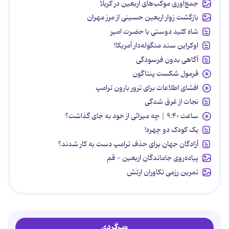
جمع‌آوری موکب‌های اربعین در کربلا
بازگشت زوار اربعین حسینی از مرز مهران
شاه کلید دوستی با حضرت امیر
اوکراین سند منگوله‌دار آمریکا!
آگاهی بدون فرسودگی
فرمول شکست پنتاگون
افشای اطلاعات برای ترور بارون ترامپ
نجات از غرق شدگی
ساعت ۹:۴۰ | چه میراثی از خود به جای گذاشت؟
یک کودک دو چهره!
آزادگان جهان برای حذف ترامپ دست به کار شدند؟
پیاده‌روی جاماندگان اربعین - قم
تمرین رزمی تکاوران ارتش
وب‌گردی