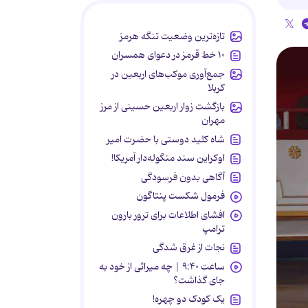
تازه‌ترین وضعیت تنگه هرمز
۱۰ خط قرمز در دعوای همسران
جمع‌آوری موکب‌های اربعین در
کربلا
بازگشت زوار اربعین حسینی از مرز
مهران
شاه کلید دوستی با حضرت امیر
اوکراین سند منگوله‌دار آمریکا!
آگاهی بدون فرسودگی
فرمول شکست پنتاگون
افشای اطلاعات برای ترور بارون
ترامپ
نجات از غرق شدگی
ساعت ۹:۴۰ | چه میراثی از خود به
جای گذاشت؟
یک کودک دو چهره!