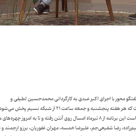
فتگو محور با اجرای اکبر عبدی به کارگردانی محمدحسین لطیفی و
تهیه‌کنندگی سید کمال طباطبایی و جواد فرحانی است که هر هفته پنجشنبه و جمعه ساعت ۲۱ از شبکه نسیم پخش م
بازپخش آن روز بعد ساعت ۹:۳۰ صبح و ۱۵ بعدازظهر است این برنامه از ۸ تیرماه امسال روی آنتن رفته و تا به امروز چه
ه، رضا شفیعی‌جم، علیرضا خمسه، مهران غفوریان، برزو ارجمند و به