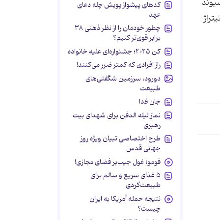
سیوند
کدهای پیشواز پویش چله دعای
عهد
تراژ
چطور خودمان را از نظر ذهنی ۳۸
برابر قوی‌تر کنیم؟
کن ۲۰۲۵؛ جشنواره‌ای علیه خانواده
راز افرادی که کمتر ضرر می‌کنند!
دورود، سرزمین شگفتی‌های
طبیعت
جان فدا
نماز لیله الدفن برای شهدای بیت
رهبری
طرح اختصاصی تبیان ویژه روز
جهانی قدس
فومو؛ غول جیب‌بر فضای مجازی!
۵ غذای سریع و سالم برای
طبیعت‌گردی
نتیجه حمله آمریکا به ایران
چیست؟