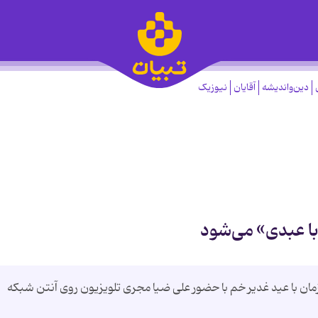
دین‌واندیشه
آقایان
نیوزیک
ا عبدی» می‌شود
امشب (۸ شهریورماه) همزمان با عید غدیر خم با حضور علی ضیا مجری تلویزیون روی آنتن شبکه