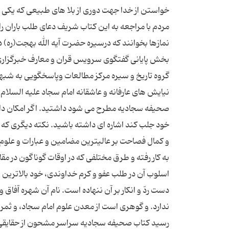
خواستن از خدا جهت دوری از بلا های طبیعی که یکی از
مردم با مراجعه به این کتاب شریف دعای طلب باران را
نمازها بخوانند که درسیره حضرت آیه الله بهجت(ره) در
بخش پایانی گفتگوی سرویس قران و معارف خبرگزاری 
گروه تاریخ و سیره مرکز مطالعات وپاسخگویی به شبه
نیایش های عارفانه و عاشقانه امام سجاد علیه السل
صحیفه سجادیه مطرح می شود داشتید. اگر امکان دارد 
خود جلب کند اشاره ای داشته باشید. نکته دیگری که 
و كمال فصاحت بر عالى‏ترين مضامين و عبارات و علوم
به كار رفته و طرق مختلفى كه در اوقات گوناگون در مقا
اسلوب آن در طلب عفو و كرم خداوندى، خود بالاترين
دست ردّ و انكار بر آن ننهاده است. نام آن شهره آفاق
ندارد. و گوهرى است از معدن علوم امام سجاد، و ثمر
رسید كتاب صحيفه سجاديه سراسر مشحون از حقايقى ا