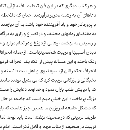
و هر كتاب ديگرى كه در اين فن تنظيم يافته از آن كت
دعاهاى آن به رشته تحرير درآوردند. چنان كه ملاحظه مى‏
با پروردگار خود و ياد آفريننده خود باشد به آن نياز
به مقتضاى زمانهاى مختلف و در تضرع و زارى به درگا
و رسيدن به بهشت، رهايى از دوزخ و در تمام موارد 
دیدن آسیبها و تربیت شخصیتهاست. از جمله انحرافات
رنگ باخته و این مساله پیش از آنکه یک انحراف فردی
انحراف حکمرانان از سیره نبوی و اهل بیت دانسته و با
نخبگانی و بزرگانی تربیت کرد که بی بدیل بودند مان
که با نیایش طلب باران نمود و خداوند دعایش را مست
بزرگ پرداخت ؛ این خیلی مهم است که جامعه در حال س
که مشکل جامعه امروزین ما همین چیز هاست که باید ا
ظریف تربیتی که در صحیفه نهفته است باید توجه نما
تربیت در صحیفه از نکات مهم و قابل ذکر است. امام س