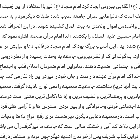
 انقلابی بیرونی ایجاد کرد امام سجاد (ع) نیز با استفاده از این زمینه ا
 واقف است که دنیاطلبی سران جامعه سبب شده طبقات دیگر مردم به حس
 واختلاس اموال وتعدی به بیت المال کشیده شوند. در این انحراف شد
ام حسین علیه السلام را بکشند ؛ لذا امام در آن صحنه اشاره نمود که
ده اید . این آسیب بزرگ بود که امام سجاد در قالب دعا و نیایش بر اص
د. به گونه ای که از نظر بیرونی، جامعه به وحدت رسیده و از نظر درونی 
اقی و اجتماعی اهمیت دهند. بنابراین امام همزمان اصلاح قلب و اجتماع
ا که امام برآن عهده داراست و جان خود را نیز در این راه نثار می کند چن
ایت آنها دریغ نداشت. جامعیت صحیفه را نمی توان نادیده گرفت. صحیف
اترین و پرمعناترین و لطیف ترین واژه ها ،کامل ترین متنی است در مع
 اجتماعی فردی وخانوادگی و از بین بردن استرس ها و نا آرامی های فرد
اب است. در صحیفه دعایی دیگری نیز هست برای رفع انواع بلاها و نجات
 این بلاها کم آبی و خشک سالی است که جامعه ما نیز گرفتار آن می باش
 دراین کتاب شریف پس از خواندن ادعیه دیگر چون توبه و استغفار در قن