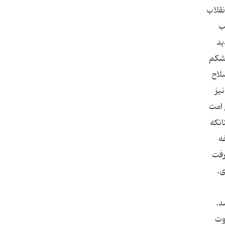
نقلاب
ب
ید
 شکم
لاح
نیز
 امت
انکه
ه
رفت
ی.
د.
وت