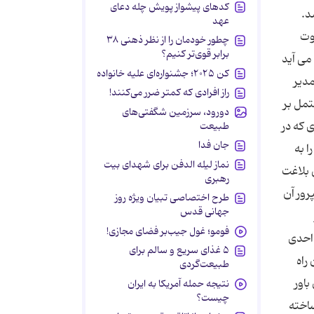
کدهای پیشواز پویش چله دعای
د.
عهد
وت
چطور خودمان را از نظر ذهنی ۳۸
برابر قوی‌تر کنیم؟
می آید
کن ۲۰۲۵؛ جشنواره‌ای علیه خانواده
دیر
راز افرادی که کمتر ضرر می‌کنند!
تمل بر
دورود، سرزمین شگفتی‌های
 که در
طبیعت
جان فدا
 به
نماز لیله الدفن برای شهدای بیت
 بلاغت
رهبری
رور آن
طرح اختصاصی تبیان ویژه روز
جهانی قدس
فومو؛ غول جیب‌بر فضای مجازی!
 احدى
۵ غذای سریع و سالم برای
راه
طبیعت‌گردی
باور
نتیجه حمله آمریکا به ایران
چیست؟
اخته