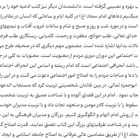
اب بهره و نصيبى گرفته است. دانشمندان ديگر نيز كتب ادعيه خود را بر 
كنيم دعاهاى امام سجاد (ع) در كليه ايام و ساعاتى كه انسان در مقام راز و
مند است و در مورد شب و روز و صبح و شام و ساعات غروب آفتاب و نيمه‏ها
ه خداى تعالى، طلب حوائج، مغفرت و رحمت، كاميابى، رستگارى طلب فرج
و حالات بدانها اشاره شده است. مضمون مهم دیگری که در صحیفه طرح م
 اجتماعی این دوران دوری مردم از معنویت است. معنویات به کلی در ج
 باشد انحرافی اجتماعی است که امام ریشه و اساس این انحراف اجتماعی
 دعا و مناجات مردم را به اصلاح امور اجتماعی دعوت می کنند و در این را
ند ابوحمزه ثمالی. در بین غلامان شخصیتی تربیت کرد که مستجاب الدعوه
جاب نمود . امام در این فضای آلوده و با شناخت عمیق به تربیت شخصی
قوط را با تربیت کادر مومن و متعهد نجات داد و با تربیت مدیران خودس
ز روش امام الهام و الگوگیری کنیم. بزرگان و مدیران فرهنگی به این 
یند و در شناخت ظرفیتهای بزرگ این کتاب تعمق نمایند. قدرت اصلاح گر
جاد (ع) از طریق مضامین عالی عرفانی به اصلاح جامعه اسلامی و ایجاد ا