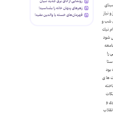
رونمایی از اتاق برق جدید تبیان
مبناى
زهرهای پنهان خانه را بشناسید!
 نياز
قهرمان‌های خسته یا والدین مفید!
ى شب و
ام نيك
ی شود
امعه
 را
ستا
 بود
ت ها ی
اخته
نکات
ی و
نقلاب