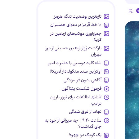
تازه‌ترین وضعیت تنگه هرمز
۱۰ خط قرمز در دعوای همسران
جمع‌آوری موکب‌های اربعین در
کربلا
بازگشت زوار اربعین حسینی از مرز
مهران
شاه کلید دوستی با حضرت امیر
اوکراین سند منگوله‌دار آمریکا!
آگاهی بدون فرسودگی
فرمول شکست پنتاگون
افشای اطلاعات برای ترور بارون
ترامپ
نجات از غرق شدگی
ساعت ۹:۴۰ | چه میراثی از خود به
جای گذاشت؟
یک کودک دو چهره!