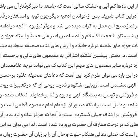
 این بلاها کم آبی و خشک سالی است که جامعه ما نیز گرفتار آن می باش
 دراین کتاب شریف پس از خواندن ادعیه دیگر چون توبه و استغفار در قن
 نماز صبح این عمل به کرات دیده می شد و موثر نیز بود." آنچه در ادامه 
شبستان با حجت الاسلام و المسلمین امیر علی حسنلو استاد حوزه و م
ات حوزه های علمیه درباره جایگاه و ارزش های کتاب صحیفه سجادیه مش
ام است. در بخش پیشین گفتگو اشاراتی به مضمون های عالی و برجسته ای
درباره سایر مضمون های مهم این کتاب که می تواند توجه علاقمندان را
در این باره می توان طرح کرد این است که دعاهاى صحيفه علاوه بر حسن
 الهى مشتمل است. زيبايى، شكوه و قدرت روحى ‏اى كه در تعبيرات روح‏پ
م فروتنى و توسل به پيشگاه الهى و درود و ثنا بر خداوند انتخاب شده، و
 شاهد و دليل است بر اينكه صدور آن از مقام امام معصوم قطعى است و
 و فروغش بر اكناف جهان گسترده است؛ تا آنجا كه هرگز شك و ترديد در آن 
ه‏اى كه بر درخت معارف آن حضرت پرورده شده است. لذا می توان به این 
ست كه خداى تعالى هنگام خلوت و حال آن را بر زبان آن حضرت روان س