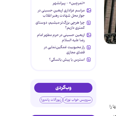
«تمرچین» - پیرانشهر
مراسم عزاداری اربعینِ حسینی در
جوار محل شهادت رهبر انقلاب
چرا هرچی بزرگ‌تر میشیم، دوستای
کمتری داریم؟
اربعین حسینی در حرم مطهر امام
رضا علیه السلام
راز محبوبیت غمگین‌نمایی در
فضای مجازی
استرس یا پیش یائسگی؟
وب‌گردی
سرویس خواب نوزاد
زیورآلات پاندورا
 را
ی