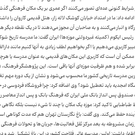
 در شرایط کنونی عده‌ای تصور می‌کنند اگر عمری بر یک مکان فرهنگی گذش
امه داد: ما در امتداد خیابان کوشک لاله زار، هتل قدیمی کاروان را داش
گاه و انبار می‌کنند و به صاحبان آن مجوز می‌دهند تا در یک نقطه دیگر هت
یس ایکوم (کمیته غیردولتی موزه‌ها) ایران گفت: ما مدرسه تاریخ شوک
یر کاربری می‌دهیم یا اگر بخواهیم لطف زیادی به آنها کنیم مانند دارال
ت ممکن آن است که کاربری این مکان‌های قدیمی به عنوان مدرسه یا هرچی
ندبرابر شده و هم ظرفیت موزه‌ای آنها باقی است. این پژوهشگر فرهنگ، 
رین مدرسه تاریخی کشور ما محسوب می‌شود و نشان از یک دوره مهم تغی
شگاه امجدیه باید تعطیل شود؟ وی اضافه کرد: چرا فروشگاه فردوسی در خ
صندوق پس انداز بانک ملی ایران که فرهنگ بانک و پس انداز معاصر را 
 طباطبایی تاکید کرد: موزه یک مکان با چند تا شیء نیست بلکه نگاهی ب
آینده حفظ می‌کند. وی گفت: باغ نگارستان تهران هم که مدت کوتاهی ا
ز زمان مشروطه به بعد مرکز ثقل فعالیت‌ها، جریان‌ها و تحولات فرهنگی
ار داشت: اولین مدرسه عالی فلاحت کشور در این باغ تشکیل شد و در