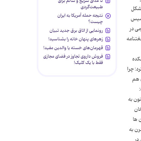
۵ غذای سریع و سالم برای
طبیعت‌گردی
 شکل
نتیجه حمله آمریکا به ایران
اسیس
چیست؟
زمی در
رونمایی از اتاق برق جدید تبیان
غتنامه
زهرهای پنهان خانه را بشناسید!
قهرمان‌های خسته یا والدین مفید!
فروش داروی تجاوز در فضای مجازی
کده
فقط با یک کلیک!
د: چرا
ن هم
ون به
خان
 ها
رن به
در