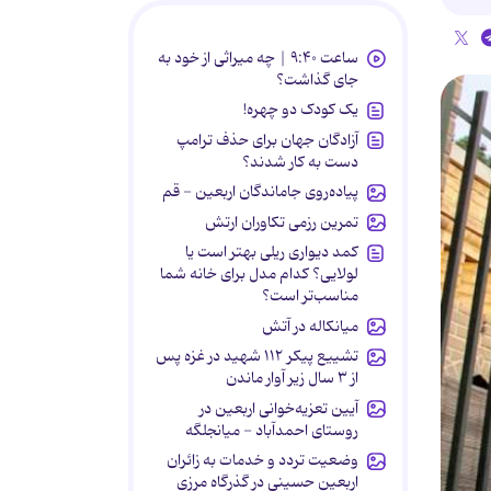
ساعت ۹:۴۰ | چه میراثی از خود به
جای گذاشت؟
یک کودک دو چهره!
آزادگان جهان برای حذف ترامپ
دست به کار شدند؟
پیاده‌روی جاماندگان اربعین - قم
تمرین رزمی تکاوران ارتش
کمد دیواری ریلی بهتر است یا
لولایی؟ کدام مدل برای خانه شما
مناسب‌تر است؟
میانکاله در آتش
تشییع پیکر ۱۱۲ شهید در غزه پس
از ۳ سال زیر آوار ماندن
آیین تعزیه‌خوانی اربعین در
روستای احمدآباد - میانجلگه
وضعیت تردد و خدمات به زائران
اربعین حسینی در گذرگاه مرزی