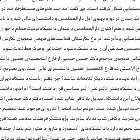
 سینمایی شکل گرفته است. وی گفت: مدرسه هنرهای مستظرفه هم در
گارستان در دوره پهلوی اول دارالمعلمین و دانشسرای عالی شد و با ت
 مکان به آنجا ملحق می‌شود و هم اکنون دارالمعلمین با عنوان دانشگاه تربیت معلم یا خوار
باطبایی یادآورشد: در باغ نگارستان فعالیت‌های مهمی همچون نگارش ل
حسین صدیقی آن را به دانشکده علوم اجتماعی و مرکز مطالعات علوم
انی همچون مرحوم دکتر حسن حبیبی از فارغ التحصیلان همین دانش
روح الامینی که فارغ التحصیل همین دانشسرای عالی است. وی تصریح کر
را به عهده داشته، دیگر کتابخانه نباشد؟ چرا دفتر ریاست دانشگاه تهرا
 دانشگاه یعنی دکتر علی اکبر سیاسی قرار داشته است؟ او اظهار داشت:
ولان این دانشگاه، تبدیل به کافی شاپ شده است؛ دفتر دکتر صدیقی اکن
ه خانه تبدیل شده است؛ مردم نباید اینجا را که روزی مرحوم عبدالعظیم 
دن شربت و کافی شاپ به یاد بیاورند. پژوهشگر فرهنگ معاصر گفت: قرن
ورده دارد یا دانشگا‌ه‌های اکسفورد و هاروارد هنوز هم بعد از چند ق
حفظ قدمت و اصالت تاریخی حتی بر اعتبار آنها افزوده است. به تازگی 