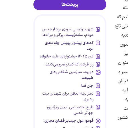
پربحث‌ها
ته
تیم که
لی تازه
شهید رئیسی، مردی بود از جنس
مردم، ساده‌زیست، پرکار و بی‌ادعا.
تیه
کدهای پیشواز پویش چله دعای
فنون
عهد
ز
کن ۲۰۲۵؛ جشنواره‌ای علیه خانواده
عنوان
راز افرادی که کمتر ضرر می‌کنند!
یر و
دورود، سرزمین شگفتی‌های
طبیعت
یابان
جان فدا
به
نماز لیله الدفن برای شهدای بیت
ه
رهبری
طرح اختصاصی تبیان ویژه روز
ست
جهانی قدس
 کشور
فومو؛ غول جیب‌بر فضای مجازی!