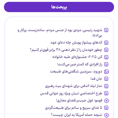
پربحث‌ها
شهید رئیسی، مردی بود از جنس مردم، ساده‌زیست، پرکار و
بی‌ادعا.
کدهای پیشواز پویش چله دعای عهد
چطور خودمان را از نظر ذهنی ۳۸ برابر قوی‌تر کنیم؟
کن ۲۰۲۵؛ جشنواره‌ای علیه خانواده
راز افرادی که کمتر ضرر می‌کنند!
دورود، سرزمین شگفتی‌های طبیعت
جان فدا
نماز لیله الدفن برای شهدای بیت رهبری
طرح اختصاصی تبیان ویژه روز جهانی قدس
فومو؛ غول جیب‌بر فضای مجازی!
۵ غذای سریع و سالم برای طبیعت‌گردی
نتیجه حمله آمریکا به ایران چیست؟