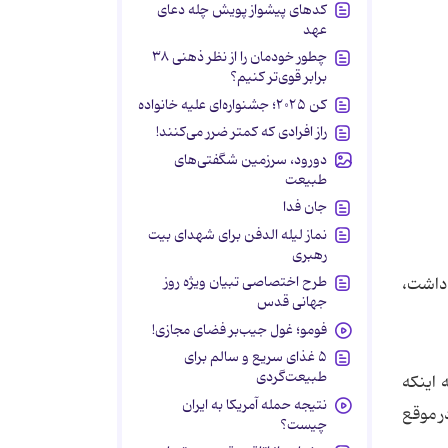
کدهای پیشواز پویش چله دعای
عهد
چطور خودمان را از نظر ذهنی ۳۸
برابر قوی‌تر کنیم؟
کن ۲۰۲۵؛ جشنواره‌ای علیه خانواده
راز افرادی که کمتر ضرر می‌کنند!
دورود، سرزمین شگفتی‌های
طبیعت
جان فدا
نماز لیله الدفن برای شهدای بیت
رهبری
طرح اختصاصی تبیان ویژه روز
رودگاه حضور داشت،
جهانی قدس
فومو؛ غول جیب‌بر فضای مجازی!
۵ غذای سریع و سالم برای
طبیعت‌گردی
ه اینکه
نتیجه حمله آمریکا به ایران
، در موقع
چیست؟