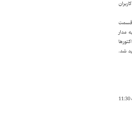
اربران
ز قسمت
 مدار
کتورها
ید شد.
و پس از پذیرایی در مهمانسرای نیروگاه و استراحت چند ساعته با پرواز 9:45 از بوشهر به سمت تهران پرواز کردند و در ساعت 11:30