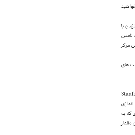
خواهید
ن (A.F.O.I) آغاز شد و این سازمان با
هر ، تامین
ز آن پس مرکز
فرهنگی 5 ساله مذاکره با شرکت های
ه‌ای ایران بود جایی که ایران قراردادی با بنیاد پژوهشی استفورد آمریکا (Stanford
 اندازی
وسعه ی ایران شد. بنیاد استنفورد نهایتا در یک مطالعه ی 20 جلدی که به
1 و راه اساسی تولید این مقدار