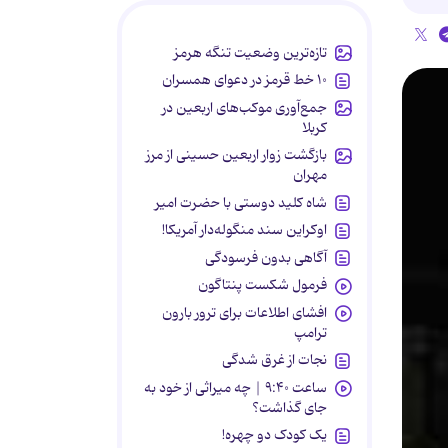
تازه‌ترین وضعیت تنگه هرمز
۱۰ خط قرمز در دعوای همسران
جمع‌آوری موکب‌های اربعین در
کربلا
بازگشت زوار اربعین حسینی از مرز
مهران
شاه کلید دوستی با حضرت امیر
اوکراین سند منگوله‌دار آمریکا!
آگاهی بدون فرسودگی
فرمول شکست پنتاگون
افشای اطلاعات برای ترور بارون
ترامپ
نجات از غرق شدگی
ساعت ۹:۴۰ | چه میراثی از خود به
جای گذاشت؟
یک کودک دو چهره!