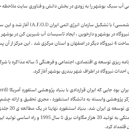
اتمی آب سبک بوشهر را به زودی در بخش دانش و فناوری سایت ملاحظه 
? برنامه هسته‌ای ایران در سال 1974 میلادی (1353 شمسی) با تشکیل سازمان انرژی اتمی ایرا
ترش سریع ،عهده دار تعهدات سنگین ساخت 4 نیروگاه در بوشهر و دارخوین ، ایجاد تاسیسات آب شیرین کن در بوش
سوخت و پشتیبانی تکنولوژیکی از نیروگاه و قرار داد ساخت 4 نیروگاه دیگر در اصفهان و استان مرکزی شد . این مرکز ا
? از طرفی سازمان انرژی هسته ای ایران در چارچوب برنامه ریزی توسعه ی اقتصادی، اجتماعی و 
در سال 1974، نقطه ی عطفی در تحقیقات هست
 طی آن این مرکز پژوهشی وابسته به دانشگاه استنفورد ، مجری تحقیق و ارائه چشم
میان مدت در ابعاد اجتماعی ،اقتصادی و صنعتی برای ت
ایران ارائه کرد پیشرفت صنعتی و اقتصادی ایران را متکی به تولید 20 هزار مگاوات برق تا سال 995
 قلمداد کرد.