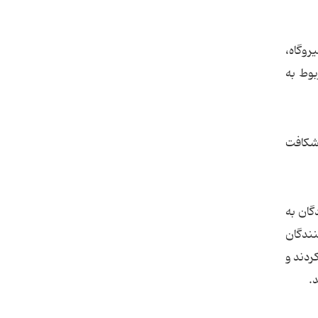
روگاه،
بوط به
 شکافت
دگان به
ندگان
ردند و
.