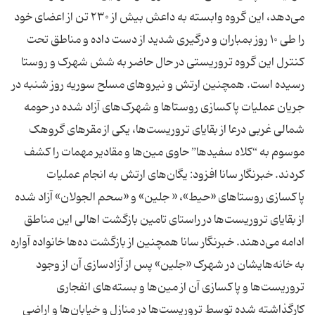
می‌دهد، این گروه وابسته به داعش بیش از ۲۳۰ تن از اعضای خود
را طی ۱۰ روز بمباران و درگیری شدید از دست داده و مناطق تحت
کنترل این گروه تروریستی در حال حاضر به شش شهرک و روستا
رسیده است. همچنین ارتش و نیروهای مسلح سوریه روز شنبه در
جریان عملیات پاکسازی روستاها و شهرک‌های آزاد شده در حومه
شمالی غربی درعا از بقایای تروریست‌ها، یکی از مقرهای گروهک
موسوم به “کلاه سفیدها” حاوی مین‌ها و مقادیر مهمات را کشف
کردند. خبرنگار سانا افزود: یگان‌های ارتش به انجام عملیات
پاکسازی روستاهای «حیط»، « جلین» و «سحم الجولان» آزاد شده
از بقایای تروریست‌ها در راستای تامین بازگشت اهالی این مناطق
ادامه می‌دهند. خبرنگار سانا همچنین از بازگشت ده‌ها خانواده آواره
به خانه‌هایشان در شهرک «جلین» پس از آزادسازی آن از وجود
تروریست‌ها و پاکسازی آن از مین‌ها و بسته‌های انفجاری
کارگذاشته شده توسط تروریست‌ها در منازل و خیابان‌ها و اراضی