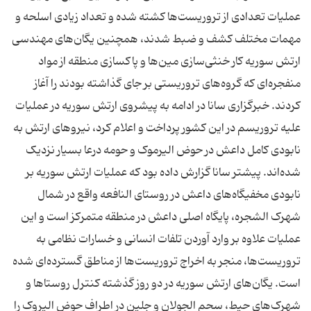
عملیات تعدادی از تروریست‌ها کشته شده و تعداد زیادی اسلحه و
مهمات مختلف کشف و ضبط شدند، همچنین یگان‌های مهندسی
ارتش سوریه کار خنثی‌سازی مین‌ها و پاکسازی منطقه از مواد
منفجره‌ای که گروه‌های تروریستی بر جای گذاشته بودند را آغاز
کردند. خبرگزاری سانا در ادامه به پیشروی ارتش سوریه در عملیات
علیه تروریسم در این کشور پرداخت و اعلام کرد، نیروهای ارتش به
نابودی کامل داعش در حوض الیرموک و حومه درعا بسیار نزدیک
شده‌اند. پیشتر سانا گزارش داده بود که عملیات ارتش سوریه بر
نابودی مخفیگاه‌های داعش در روستای النافعه واقع در شمال
شهرک الشجره، پایگاه اصلی داعش در منطقه متمرکز است و این
عملیات علاوه بر وارد آوردن تلفات انسانی و خسارات نظامی به
تروریست‌ها، منجر به اخراج تروریست‌ها از مناطق گسترده‌ای شده
است. یگان‌های ارتش سوریه در دو روز گذشته کنترل روستاها و
شهرک‌های حیط، سحم الجولان و جلین در اطراف حوض الیروک را