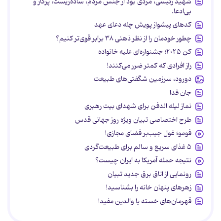
شهید رئیسی، مردی بود از جنس مردم، ساده‌زیست، پرکار و
بی‌ادعا.
کدهای پیشواز پویش چله دعای عهد
چطور خودمان را از نظر ذهنی ۳۸ برابر قوی‌تر کنیم؟
کن ۲۰۲۵؛ جشنواره‌ای علیه خانواده
راز افرادی که کمتر ضرر می‌کنند!
دورود، سرزمین شگفتی‌های طبیعت
جان فدا
نماز لیله الدفن برای شهدای بیت رهبری
طرح اختصاصی تبیان ویژه روز جهانی قدس
فومو؛ غول جیب‌بر فضای مجازی!
۵ غذای سریع و سالم برای طبیعت‌گردی
نتیجه حمله آمریکا به ایران چیست؟
رونمایی از اتاق برق جدید تبیان
زهرهای پنهان خانه را بشناسید!
قهرمان‌های خسته یا والدین مفید!