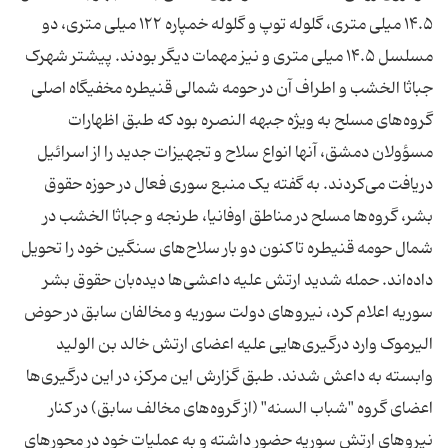
۱۴.۵ میلی متری، گلوله توپ و گلوله خمپاره ۱۲۲ میلی متری، دو
مسلسل ۱۴.۵ میلی متری و نیز مهمات دیگر بودند. پیشتر شهرک
جباثا الخشب و اطراف آن در حومه شمالی قنیطره مخفیگاه اصلی
گروه‌های مسلح به ویژه جبهه النصره بود که طبق اظهارات
مسؤولان دمشق،‌ آنها انواع سلاح و تجهیزات جدید را از اسرائیل
دریافت می‌کردند. به گفته یک منبع سوری فعال در حوزه حقوق
بشر، گروه‌ها مسلح در مناطق اوفانیا، طرنجه و جباثا الخشب در
شمال حومه قنیطره تاکنون دو بار سلاح‌های سنگین خود را تحویل
داده‌اند. حمله شدید ارتش علیه داعشی‌ها دیده‌بان حقوق بشر
سوریه اعلام کرد، نیروهای دولت سوریه و مخالفان سابق در حوض
الیرموک وارد درگیری‌هایی علیه اعضای ارتش خالد بن الولید
وابسته به داعش شدند. طبق گزارش این مرکز، در این درگیری‌ها
اعضای گروه "شباب السنه" (از گروه‌های مخالف سابق) در کنار
نیروهای ارتش سوریه حضور داشته و به عملیات خود در محورهای