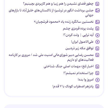
چطور فضای نشیمن را هم زیبا و هم کاربردی بچینیم؟
جشن برداشت انگور در ترشیز؛ از تاکستان‌های خلیل‌آباد تا بازارهای
جهانی
نخستین سالگرد زنده یاد «محمود فرشچیان»
پشت پرده قرمزی چشم
آیه تراپی | ولت کردن؟!
علی‌الاصول ایران!
توافق مکه زیر ذره‌بین
محسن رضایی دبیر شورای‌عالی امنیت ملی شد / مروری بر کارنامه
فعالیت‌های او داریم
اخبار تلخ؛ مهمات اصلی جنگ شناختی
چرا استخدام نمیشم؟!
امروز وا بده!
پادزهر اضطراب کودک با ۷ قدم!