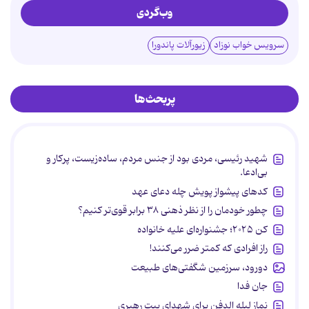
وب‌گردی
سرویس خواب نوزاد
زیورآلات پاندورا
پربحث‌ها
شهید رئیسی، مردی بود از جنس مردم، ساده‌زیست، پرکار و
بی‌ادعا.
کدهای پیشواز پویش چله دعای عهد
چطور خودمان را از نظر ذهنی ۳۸ برابر قوی‌تر کنیم؟
کن ۲۰۲۵؛ جشنواره‌ای علیه خانواده
راز افرادی که کمتر ضرر می‌کنند!
دورود، سرزمین شگفتی‌های طبیعت
جان فدا
نماز لیله الدفن برای شهدای بیت رهبری