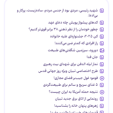
شهید رئیسی، مردی بود از جنس مردم، ساده‌زیست، پرکار و
بی‌ادعا.
کدهای پیشواز پویش چله دعای عهد
چطور خودمان را از نظر ذهنی ۳۸ برابر قوی‌تر کنیم؟
کن ۲۰۲۵؛ جشنواره‌ای علیه خانواده
راز افرادی که کمتر ضرر می‌کنند!
دورود، سرزمین شگفتی‌های طبیعت
جان فدا
نماز لیله الدفن برای شهدای بیت رهبری
طرح اختصاصی تبیان ویژه روز جهانی قدس
فومو؛ غول جیب‌بر فضای مجازی!
۵ غذای سریع و سالم برای طبیعت‌گردی
نتیجه حمله آمریکا به ایران چیست؟
رونمایی از اتاق برق جدید تبیان
زهرهای پنهان خانه را بشناسید!
قهرمان‌های خسته یا والدین مفید!