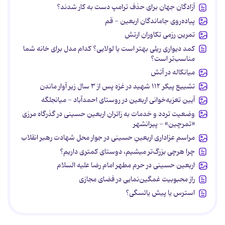
آزادگان جهان برای حذف ترامپ دست به کار شدند؟
پیاده‌روی جاماندگان اربعین - قم
تمرین رزمی تکاوران ارتش
کمد دیواری ریلی بهتر است یا لولایی؟ کدام مدل برای خانه شما
مناسب‌تر است؟
میانکاله در آتش
تشییع پیکر ۱۱۲ شهید در غزه پس از ۳ سال زیر آوار ماندن
آیین تعزیه‌خوانی اربعین در روستای احمدآباد - میانجلگه
وضعیت تردد و خدمات به زائران اربعین حسینی در گذرگاه مرزی
«تمرچین» - پیرانشهر
مراسم عزاداری اربعینِ حسینی در جوار محل شهادت رهبر انقلاب
چرا هرچی بزرگ‌تر میشیم، دوستای کمتری داریم؟
اربعین حسینی در حرم مطهر امام رضا علیه السلام
راز محبوبیت غمگین‌نمایی در فضای مجازی
استرس یا پیش یائسگی؟