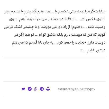
«بابا هرگز مرا ندید حتی عکسم را ... من هیچگاه پدرم را ندیدم، جز
از توی عکس اش ... او فقط دو جمله با من حرف زده آ هم از روی
وصیت نامه ... دخترم ! از راه دور می بویمت و با چشمی اشک بار می
گویم که من نه دوست دارم بلکه عاشق تو ام... تو هم اگر مرا
دوست داری حجابت را حفظ کن... به جان بابا قسم که من هم
عاشق بابایم ...»