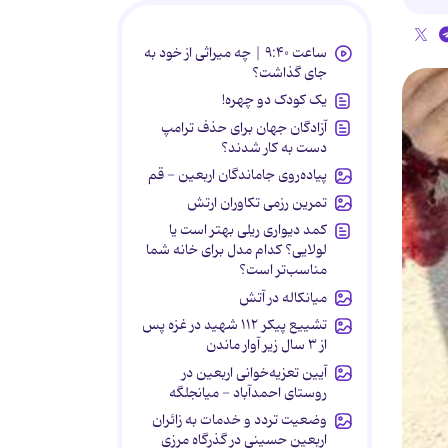
ساعت ۹:۴۰ | چه میراثی از خود به
جای گذاشت؟
یک کودک دو چهره!
آزادگان جهان برای حذف ترامپ
دست به کار شدند؟
پیاده‌روی جاماندگان اربعین - قم
تمرین رزمی تکاوران ارتش
کمد دیواری ریلی بهتر است یا
لولایی؟ کدام مدل برای خانه شما
مناسب‌تر است؟
میانکاله در آتش
تشییع پیکر ۱۱۲ شهید در غزه پس
از ۳ سال زیر آوار ماندن
آیین تعزیه‌خوانی اربعین در
روستای احمدآباد - میانجلگه
وضعیت تردد و خدمات به زائران
اربعین حسینی در گذرگاه مرزی