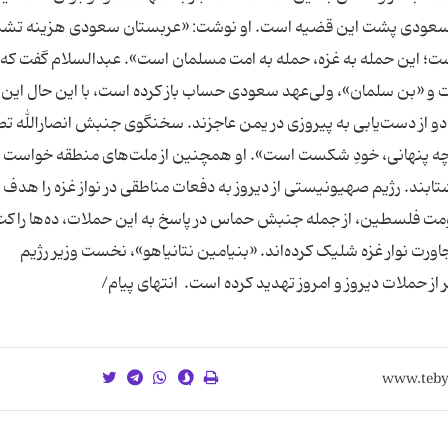
ستان سعودی پشت این قضیه است. او نوشت: «عربستان سعودی هزینه تش
است؛ این حمله به غزه، حمله به امت مسلمان است». عبدالسلام گفت که 
ت و «بن سلمان»، ولی‌عهد سعودی حساب باز کرده‌ است، با این حال این
ن دو از دست‌یابی به پیروزی در یمن عاجزند. سخنگوی جنبش انصارالله ت
و چه پنهانی، خودِ شکست است». او همچنین از ملت‌های منطقه خواست ب
تابند. رژیم صهیونیستی از دیروز به دفعات مناطقی در نواز غزه را هدف
قاومت فلسطین، از جمله جنبش حماس در پاسخ به این حملات، ده‌ها راکت
 نوار غزه شلیک کرده‌اند. «بنیامین نتانیاهو»، نخست وزیر رژیم
 حملات دیروز و امروز تهدید کرده است. انتهای پیام/