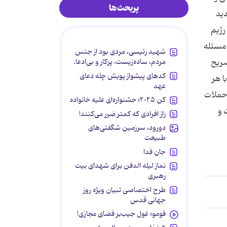
پربحث‌ها
دید
رژیم
 مسئله
شهید رئیسی، مردی بود از جنس
مردم، ساده‌زیست، پرکار و بی‌ادعا.
صریح
کدهای پیشواز پویش چله دعای
ا هر
عهد
 حملات
کن ۲۰۲۵؛ جشنواره‌ای علیه خانواده
 و
راز افرادی که کمتر ضرر می‌کنند!
دورود، سرزمین شگفتی‌های
طبیعت
جان فدا
نماز لیله الدفن برای شهدای بیت
رهبری
طرح اختصاصی تبیان ویژه روز
جهانی قدس
فومو؛ غول جیب‌بر فضای مجازی!