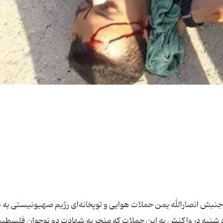
نبش انصارالله یمن حملات هوایی و توپخانه‌ای رژیم صهیونیستی به نو
 شنبه در واکنش به این حملات که منجر به شهادت دو نوجوان فلسطین