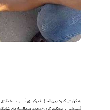
به گزارش گروه بین‌الملل خبرگزاری فارس، سخنگوی ج
فلسطین را محکوم کرد. «محمد عبدالسلام»، شامگاه