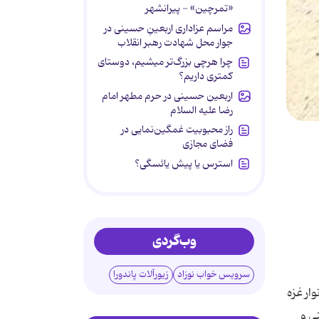
«تمرچین» - پیرانشهر
مراسم عزاداری اربعینِ حسینی در
جوار محل شهادت رهبر انقلاب
چرا هرچی بزرگ‌تر میشیم، دوستای
کمتری داریم؟
اربعین حسینی در حرم مطهر امام
رضا علیه السلام
راز محبوبیت غمگین‌نمایی در
فضای مجازی
استرس یا پیش یائسگی؟
وب‌گردی
سرویس خواب نوزاد
زیورآلات پاندورا
ار غزه
ی و