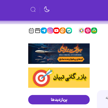
ه
پربازدیدها