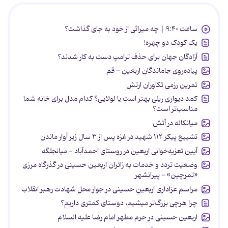
ساعت ۹:۴۰ | چه میراثی از خود به جای گذاشت؟
یک کودک دو چهره!
آزادگان جهان برای حذف ترامپ دست به کار شدند؟
پیاده‌روی جاماندگان اربعین - قم
تمرین رزمی تکاوران ارتش
کمد دیواری ریلی بهتر است یا لولایی؟ کدام مدل برای خانه شما
مناسب‌تر است؟
میانکاله در آتش
تشییع پیکر ۱۱۲ شهید در غزه پس از ۳ سال زیر آوار ماندن
آیین تعزیه‌خوانی اربعین در روستای احمدآباد - میانجلگه
وضعیت تردد و خدمات به زائران اربعین حسینی در گذرگاه مرزی
«تمرچین» - پیرانشهر
مراسم عزاداری اربعینِ حسینی در جوار محل شهادت رهبر انقلاب
چرا هرچی بزرگ‌تر میشیم، دوستای کمتری داریم؟
اربعین حسینی در حرم مطهر امام رضا علیه السلام