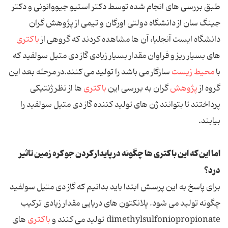
طبق بررسی های انجام شده توسط دکتر استیو جیووانونی و دکتر
جینگ سان از دانشگاه دولتی اورگان و تیمی از پژوهش گران
دانشگاه ایست آنجلیا، آن ها مشاهده کردند که گروهی از
باکتری
های بسیار ریز و فراوان مقدار بسیار زیادی گاز دی متیل سولفید که
با
محیط زیست
سازگار می باشد را تولید می کنند.در مرحله بعد این
گروه از
پژوهش
گران به بررسی این
باکتری
ها از نظر ژنتیکی
پرداختند تا بتوانند ژن های تولید کننده گاز دی متیل سولفید را
بیابند.
اما این که این باکتری ها چگونه در پایدار کردن جو کره زمین تاثیر
درد؟
برای پاسخ به این پرسش ابتدا باید بدانیم که گاز دی متیل سولفید
چگونه تولید می شود. پلانکتون های دریایی مقدار زیادی ترکیب
dimethylsulfoniopropionate تولید می کنند و
باکتری
های