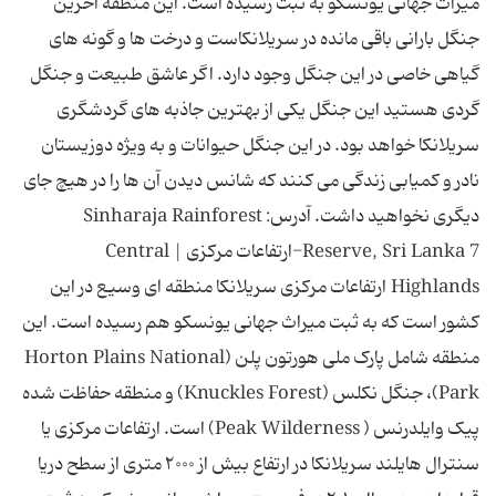
میراث جهانی یونسکو به ثبت رسیده است. این منطقه آخرین
جنگل بارانی باقی مانده در سریلانکاست و درخت ها و گونه های
گیاهی خاصی در این جنگل وجود دارد. اگر عاشق طبیعت و جنگل
گردی هستید این جنگل یکی از بهترین جاذبه های گردشگری
سریلانکا خواهد بود. در این جنگل حیوانات و به ویژه دوزیستان
نادر و کمیابی زندگی می کنند که شانس دیدن آن ها را در هیچ جای
دیگری نخواهید داشت. آدرس: Sinharaja Rainforest
Reserve, Sri Lanka 7-ارتفاعات مرکزی | Central
Highlands ارتفاعات مرکزی سریلانکا منطقه ای وسیع در این
کشور است که به ثبت میراث جهانی یونسکو هم رسیده است. این
منطقه شامل پارک ملی هورتون پلن (Horton Plains National
Park)، جنگل نکلس (Knuckles Forest) و منطقه حفاظت شده
پیک وایلدرنس ( Peak Wilderness) است. ارتفاعات مرکزی یا
سنترال هایلند سریلانکا در ارتفاع بیش از ۲۰۰۰ متری از سطح دریا