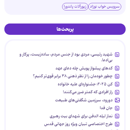
سرویس خواب نوزاد
زیورآلات پاندورا
پربحث‌ها
شهید رئیسی، مردی بود از جنس مردم، ساده‌زیست، پرکار و
بی‌ادعا.
کدهای پیشواز پویش چله دعای عهد
چطور خودمان را از نظر ذهنی ۳۸ برابر قوی‌تر کنیم؟
کن ۲۰۲۵؛ جشنواره‌ای علیه خانواده
راز افرادی که کمتر ضرر می‌کنند!
دورود، سرزمین شگفتی‌های طبیعت
جان فدا
نماز لیله الدفن برای شهدای بیت رهبری
طرح اختصاصی تبیان ویژه روز جهانی قدس