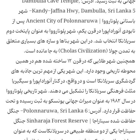
جهانی به ثبت رسید. آدرس: Dambulla Cave Temple,
Kandy-Jaffna Hwy, Dambulla, Sri Lanka 5- شهر
باستانی پلونارووا | Ancient City of Polonnaruwa پس از
نابودی آنوراداپورا در قرن یکم، شهر پلونارووا به عنوان پایتخت دوم
سریلانکا انتخاب شد. در این شهر بناها و سازه های بسیاری متعلق
به تمدن چولا (Cholas Civilization) به جا مانده است.
همچنین شهر طلایی که در قرن ۱۲ ساخته شده هم در همین
محوطه تاریخی وجود دارد. این شهر یکی از مهم ترین جاذبه های
گردشگری سریلانکا است و در واقع، در کنار آنوراداپورا و سیگیریا
مثلث فرهنگی سریلانکا را تشکیل می دهند. شهر تاریخی پلونارووا
در سال ۱۹۸۲ به عنوان میراث جهانی یونسکو به ثبت رسیده و تحت
حفاظت قرار دارد. آدرس: Polonnaruwa, Sri Lanka 6- جنگل
حفاظت شده سیناراجا | Sinharaja Forest Reserve جنگل
سیناراجا یکی از دو منطقه طبیعی در سریلانکاست که به عنوان