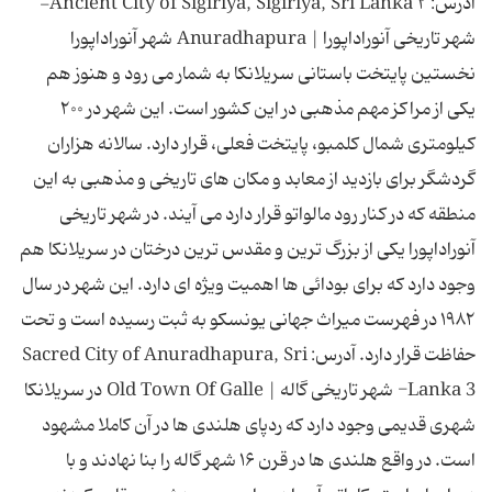
آدرس: Ancient City of Sigiriya, Sigiriya, Sri Lanka ۲-
شهر تاریخی آنوراداپورا | Anuradhapura شهر آنوراداپورا
نخستین پایتخت باستانی سریلانکا به شمار می رود و هنوز هم
یکی از مراکز مهم مذهبی در این کشور است. این شهر در ۲۰۰
کیلومتری شمال کلمبو، پایتخت فعلی، قرار دارد. سالانه هزاران
گردشگر برای بازدید از معابد و مکان های تاریخی و مذهبی به این
منطقه که در کنار رود مالواتو قرار دارد می آیند. در شهر تاریخی
آنوراداپورا یکی از بزرگ ترین و مقدس ترین درختان در سریلانکا هم
وجود دارد که برای بودائی ها اهمیت ویژه ای دارد. این شهر در سال
۱۹۸۲ در فهرست میراث جهانی یونسکو به ثبت رسیده است و تحت
حفاظت قرار دارد. آدرس: Sacred City of Anuradhapura, Sri
Lanka 3- شهر تاریخی گاله | Old Town Of Galle در سریلانکا
شهری قدیمی وجود دارد که ردپای هلندی ها در آن کاملا مشهود
است. در واقع هلندی ها در قرن ۱۶ شهر گاله را بنا نهادند و با