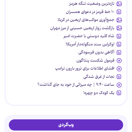
تازه‌ترین وضعیت تنگه هرمز
۱۰ خط قرمز در دعوای همسران
جمع‌آوری موکب‌های اربعین در کربلا
بازگشت زوار اربعین حسینی از مرز مهران
شاه کلید دوستی با حضرت امیر
اوکراین سند منگوله‌دار آمریکا!
آگاهی بدون فرسودگی
فرمول شکست پنتاگون
افشای اطلاعات برای ترور بارون ترامپ
نجات از غرق شدگی
ساعت ۹:۴۰ | چه میراثی از خود به جای گذاشت؟
یک کودک دو چهره!
وب‌گردی