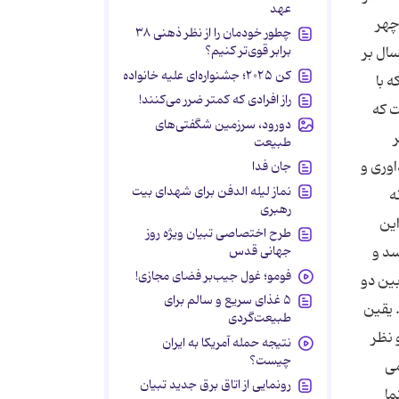
عهد
چطور خودمان را از نظر ذهنی ۳۸
برابر قوی‌تر کنیم؟
کن ۲۰۲۵؛ جشنواره‌ای علیه خانواده
راز افرادی که کمتر ضرر می‌کنند!
دورود، سرزمین شگفتی‌های
طبیعت
جان فدا
نماز لیله الدفن برای شهدای بیت
رهبری
طرح اختصاصی تبیان ویژه روز
جهانی قدس
فومو؛ غول جیب‌بر فضای مجازی!
۵ غذای سریع و سالم برای
طبیعت‌گردی
نتیجه حمله آمریکا به ایران
چیست؟
رونمایی از اتاق برق جدید تبیان