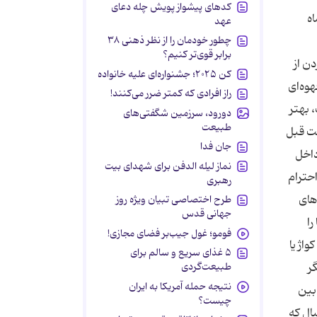
کدهای پیشواز پویش چله دعای
اه
عهد
چطور خودمان را از نظر ذهنی ۳۸
برابر قوی‌تر کنیم؟
ن از
کن ۲۰۲۵؛ جشنواره‌ای علیه خانواده
هوه‌ای
راز افرادی که کمتر ضرر می‌کنند!
 بهتر
دورود، سرزمین شگفتی‌های
طبیعت
تان را زیب جلوه دهد. ۴) دستورالعمل داخل جعبه رنگ را بخوانید: ۴۸ ساعت قبل
جان فدا
داخل
نماز لیله الدفن برای شهدای بیت
احترام
رهبری
 در صورتی كه ۵۰ درصد از موهای
طرح اختصاصی تبیان ویژه روز
جهانی قدس
را
فومو؛ غول جیب‌بر فضای مجازی!
واژ یا
۵ غذای سریع و سالم برای
طبیعت‌گردی
گر
نتیجه حمله آمریکا به ایران
 بین
چیست؟
ال كه