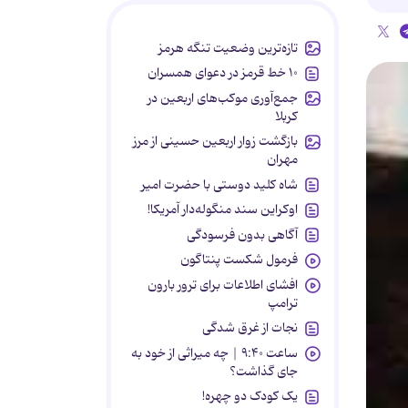
تازه‌ترین وضعیت تنگه هرمز
۱۰ خط قرمز در دعوای همسران
جمع‌آوری موکب‌های اربعین در
کربلا
بازگشت زوار اربعین حسینی از مرز
مهران
شاه کلید دوستی با حضرت امیر
اوکراین سند منگوله‌دار آمریکا!
آگاهی بدون فرسودگی
فرمول شکست پنتاگون
افشای اطلاعات برای ترور بارون
ترامپ
نجات از غرق شدگی
ساعت ۹:۴۰ | چه میراثی از خود به
جای گذاشت؟
یک کودک دو چهره!