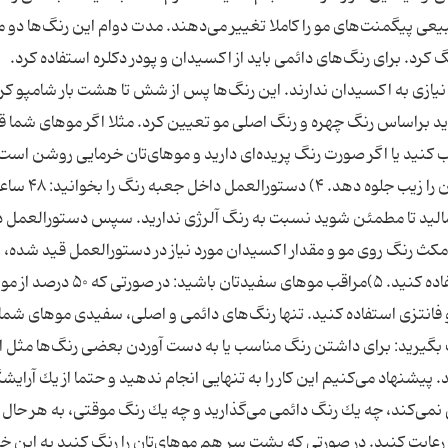
عی پیگمنت‌های مو را كاملا تغییر می‌دهند. مدت دوام این رنگ‌ها دو م
 كرد. برای رنگ‌های دائمی باید از اكسیدان و پودر دكلره استفاده كرد.
یازی به اكسیدان ندارند. این رنگ‌ها پس از شش تا هشت بار شامپو كرد
نگ مو را باید براساس رنگ چهره و رنگ اصلی مو تعیین كرد. مثلا اگر موهای شما ق
ب كنید یا اگر صورت رنگ پریده‌ای دارید و موهای‌تان خرمایی روشن است،
است از رنگ‌های مسی و گرم استفاده كنید تا صورت‌
 بمالید تا مطمئن شوید نسبت به رنگ آلرژی ندارید. سپس دستورالعمل 
ن مكث رنگ روی مو و مقدار اكسیدان مورد نیاز در دستورالعمل قید شده، 
گذاشته و حتما در هنگام رنگ آمیزی از دستكش استفاده كنید. ۵)مراقب موهای سفیدتان باشید:
فانتزی استفاده كنید. تنها رنگ‌های دائمی و اصلی، سفیدی موهای شما 
آرایشگر كمك بگیرید: برای داشتن رنگ مناسب یا به دست آوردن بعضی رنگ‌ها مثل اك
. پیشنهاد می‌كنیم این كار را به تنهایی انجام ندهید و حتما از یك آرایش
كنید: فرقی نمی‌كند، چه یك رنگ دائمی می‌گذارید و چه یك رنگ موقتی، به هر حال
رعایت كنید. در صورتی كه پشت سر هم موهای‌تان را رنگ كنید به این خی