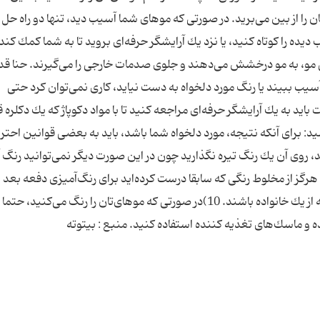
ان را از بین می‌برید. در صورتی كه موهای شما آسیب دید، تنها دو راه حل د
 مو، به مو درخشش می‌دهند و جلوی صدمات خارجی را می‌گیرند. حنا ق
یب ببیند یا رنگ مورد دلخواه به دست نیاید، كاری نمی‌توان كرد حتی
ید به یك آرایشگر حرفه‌ای مراجعه كنید تا با مواد دكوپاژ كه یك دكلره 
ی موهای‌تان پاك كند. ۹) محتاط باشید: برای آنكه نتیجه، مورد دلخواه شما باشد، باید به بعضی قوانین احتر
اید، روی آن یك رنگ تیره نگذارید چون در این صورت دیگر نمی‌توانید رنگ آ
هرگز از مخلوط رنگی كه سابقا درست كرده‌اید برای رنگ‌آمیزی دفعه بعد
استفاده نكنید. رنگ‌ها را با هم مخلوط نكنید مگر آنكه از یك خانواده باشند. 10)در صورتی كه موهای‌تان را رنگ می‌كنید،
 ماسك‌های تغذیه كننده استفاده كنید.‌ منبع : بیتوته