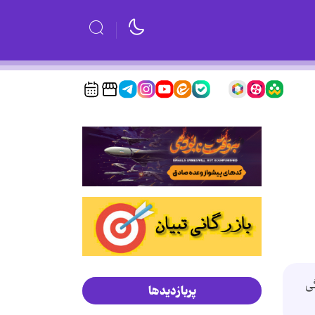
گی
پربازدیدها