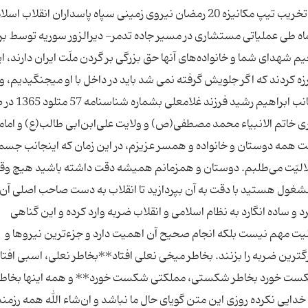
اهل‌بیت (ع) در سوریه حضور یافته بود. او از نیروهای تخریب تیپ مکانیزه 20 رمضان نیروی زمینی سپاه پاسداران انقلاب 
ین شهید 32 ساله سرانجام روز یکشنبه 10 تیرماه طی عملیاتی مستشاری در مسیر جاده تدمر- دیرالزور سوریه توسط
شهدای شما و خانواده‌های آنها حق بزرگی بر گردن ملّت ایران دارند، این
زه کردند که اگر جلویش گرفته نمی شد باید در داخل با او میجنگیدیم، و 
غربت به شهادت رسیدند.« مقام معظم رهبری» اینج
ری خاتم الانبیاء محمد مصطفی(ص) و ولایت علی‌ابن‌ابی طالب(ع) و امام
ت همه دوستان و خانواده و همسر عزیزم، در این زمان که اینجانب جسما
الیّت می‌طلبم. دوستان و همزمانم همیشه دقت داشته باشید هیچ وقت
ری مشغول هستید با دقت به آن بپردازید تا انقلاب به دست صاحب اصلی آن
 و ساده انگارد به نظام اسلامی و انقلاب ضربه وارد کرده و این گناهی
لیت مهم نیست بلکه انجام صحیح آن اهمیت دارد و جزءترین نیروها و
ین ضربه را بزنند. بخاطر میخی نعلی افتاد**بخاطر نعلی، اسبی افتا
شکست خورد بخاطر شکستی، مملکتی شکست خورد** و همه اینها بخاط
دایی نکرده روزی این متن گویای حال ما نباشد و ان‌شاء الله همه رزمن