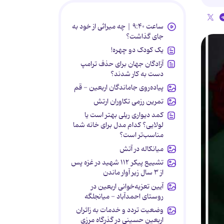
ساعت ۹:۴۰ | چه میراثی از خود به
جای گذاشت؟
یک کودک دو چهره!
آزادگان جهان برای حذف ترامپ
دست به کار شدند؟
پیاده‌روی جاماندگان اربعین - قم
تمرین رزمی تکاوران ارتش
کمد دیواری ریلی بهتر است یا
لولایی؟ کدام مدل برای خانه شما
مناسب‌تر است؟
میانکاله در آتش
تشییع پیکر ۱۱۲ شهید در غزه پس
از ۳ سال زیر آوار ماندن
آیین تعزیه‌خوانی اربعین در
روستای احمدآباد - میانجلگه
وضعیت تردد و خدمات به زائران
اربعین حسینی در گذرگاه مرزی