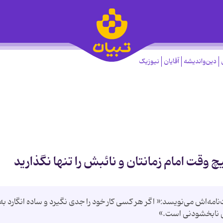
دین‌واندیشه
آقایان
نیوزیک
قت امام‌ زمانتان و نائبش را تنها نگذارید
‌اش می‌نویسد:« اگر هر کسی کار خود را جدی نگیرد و ساده انگارد به
هی نابخشودنی است.»