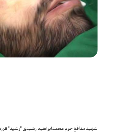
شهید مدافع حرم محمدابراهیم رشیدی "رشید" فرزند غلا