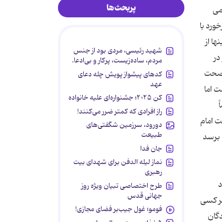
پربحث‌ها
اسلامی
 برخورد با
ها از
شهید رئیسی، مردی بود از جنس
در
مردم، ساده‌زیست، پرکار و بی‌ادعا.
انب ابراهیم رشید فرزند غلامعلی بشماره شناسنامه 57 متلود 1365 در صحت
کدهای پیشواز پویش چله دعای
عهد
ت اما
کن ۲۰۲۵؛ جشنواره‌ای علیه خانواده
ً
راز افرادی که کمتر ضرر می‌کنند!
 امام‌
دورود، سرزمین شگفتی‌های
طبیعت
 برسد
جان فدا
نماز لیله الدفن برای شهدای بیت
رهبری
د
طرح اختصاصی تبیان ویژه روز
جهانی قدس
ر کسی
فومو؛ غول جیب‌بر فضای مجازی!
دگان