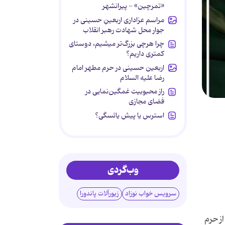
«تمرچین» - پیرانشهر
مراسم عزاداری اربعینِ حسینی در
جوار محل شهادت رهبر انقلاب
چرا هرچی بزرگ‌تر میشیم، دوستای
کمتری داریم؟
اربعین حسینی در حرم مطهر امام
رضا علیه السلام
راز محبوبیت غمگین‌نمایی در
فضای مجازی
استرس یا پیش یائسگی؟
وب‌گردی
سرویس خواب نوزاد
زیورآلات پاندورا
ز حرم