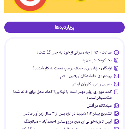
پربازدیدها
ساعت ۹:۴۰ | چه میراثی از خود به جای گذاشت؟
یک کودک دو چهره!
آزادگان جهان برای حذف ترامپ دست به کار شدند؟
پیاده‌روی جاماندگان اربعین - قم
تمرین رزمی تکاوران ارتش
کمد دیواری ریلی بهتر است یا لولایی؟ کدام مدل برای خانه شما
مناسب‌تر است؟
میانکاله در آتش
تشییع پیکر ۱۱۲ شهید در غزه پس از ۳ سال زیر آوار ماندن
آیین تعزیه‌خوانی اربعین در روستای احمدآباد - میانجلگه