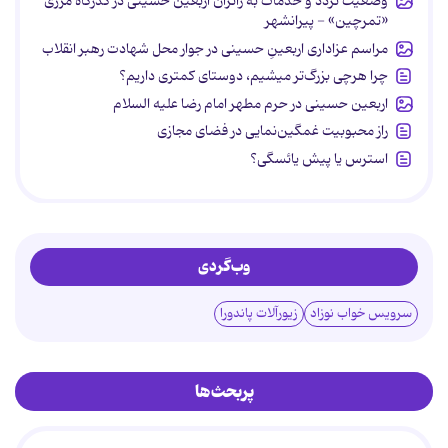
وضعیت تردد و خدمات به زائران اربعین حسینی در گذرگاه مرزی
«تمرچین» - پیرانشهر
مراسم عزاداری اربعینِ حسینی در جوار محل شهادت رهبر انقلاب
چرا هرچی بزرگ‌تر میشیم، دوستای کمتری داریم؟
اربعین حسینی در حرم مطهر امام رضا علیه السلام
راز محبوبیت غمگین‌نمایی در فضای مجازی
استرس یا پیش یائسگی؟
وب‌گردی
سرویس خواب نوزاد
زیورآلات پاندورا
پربحث‌ها