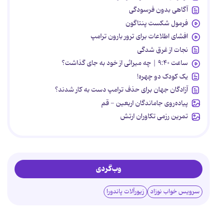
آگاهی بدون فرسودگی
فرمول شکست پنتاگون
افشای اطلاعات برای ترور بارون ترامپ
نجات از غرق شدگی
ساعت ۹:۴۰ | چه میراثی از خود به جای گذاشت؟
یک کودک دو چهره!
آزادگان جهان برای حذف ترامپ دست به کار شدند؟
پیاده‌روی جاماندگان اربعین - قم
تمرین رزمی تکاوران ارتش
وب‌گردی
سرویس خواب نوزاد
زیورآلات پاندورا