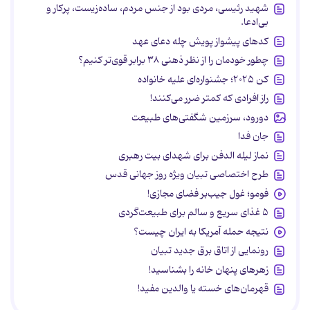
شهید رئیسی، مردی بود از جنس مردم، ساده‌زیست، پرکار و
بی‌ادعا.
کدهای پیشواز پویش چله دعای عهد
چطور خودمان را از نظر ذهنی ۳۸ برابر قوی‌تر کنیم؟
کن ۲۰۲۵؛ جشنواره‌ای علیه خانواده
راز افرادی که کمتر ضرر می‌کنند!
دورود، سرزمین شگفتی‌های طبیعت
جان فدا
نماز لیله الدفن برای شهدای بیت رهبری
طرح اختصاصی تبیان ویژه روز جهانی قدس
فومو؛ غول جیب‌بر فضای مجازی!
۵ غذای سریع و سالم برای طبیعت‌گردی
نتیجه حمله آمریکا به ایران چیست؟
رونمایی از اتاق برق جدید تبیان
زهرهای پنهان خانه را بشناسید!
قهرمان‌های خسته یا والدین مفید!