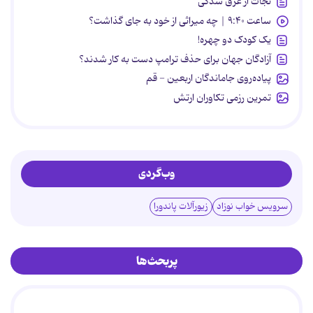
نجات از غرق شدگی
ساعت ۹:۴۰ | چه میراثی از خود به جای گذاشت؟
یک کودک دو چهره!
آزادگان جهان برای حذف ترامپ دست به کار شدند؟
پیاده‌روی جاماندگان اربعین - قم
تمرین رزمی تکاوران ارتش
وب‌گردی
سرویس خواب نوزاد
زیورآلات پاندورا
پربحث‌ها