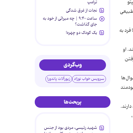
 استپتو
ترامپ
نجات از غرق شدگی
 طبیعی
ساعت ۹:۴۰ | چه میراثی از خود به
جای گذاشت؟
فرد به
یک کودک دو چهره!
شتند. او
 گرفتن
وب‌گردی
ال‌ها
سرویس خواب نوزاد
زیورآلات پاندورا
سودمند
پربحث‌ها
ارند.
ه،
شهید رئیسی، مردی بود از جنس