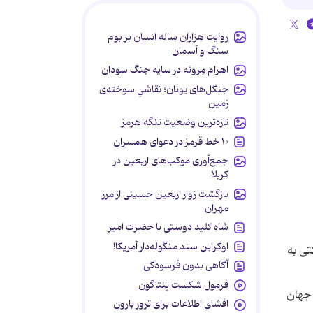
روایت هزاران ساله انسان بر بوم
سنگ و آسمان
اهرام مِروئه در سایه جنگ سودان
جنگل‌های یونان؛ نقاشیِ سوخته‌ی
زمین
تازه‌ترین وضعیت تنگه هرمز
۱۰ خط قرمز در دعوای همسران
جمع‌آوری موکب‌های اربعین در
کربلا
بازگشت زوار اربعین حسینی از مرز
مهران
شاه کلید دوستی با حضرت امیر
اوکراین سند منگوله‌دار آمریکا!
کتی به
آگاهی بدون فرسودگی
فرمول شکست پنتاگون
قع جهان
افشای اطلاعات برای ترور بارون