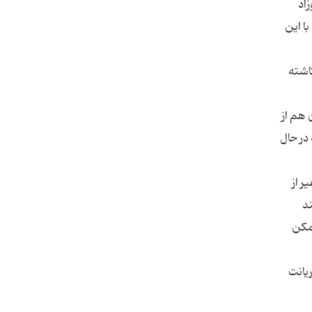
اد
ا این
 مادر کاشته
 هم از
در حال
ر از
ند
ممکن
 ده‌ها هزار واریانت