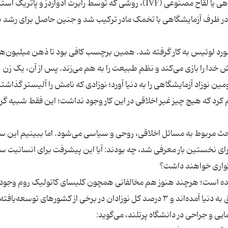
شبیه او را ندیده بود. او از طریق فرایند لقاح آزمایشگاهی یا لقاح مصنوعی (IVF)، روشی که توسط رابرت ادواردز و پاتریک
در در ظرف آزمایشگاهی با تخمک مادر ترکیب شد و جنین حاصل برای رشد
ورد لوئیس به کار گرفته شد. همین برچسب کافی بود تا ذهن میلیون‌ها 
 خدا را بازی می‌کند و نظم طبیعت را به هم می‌زند. پس از آن، یک زن
تلندی به نام گریس مک‌دونالد، در ژانویه ۱۹۷۹ دومین نوزاد آزمایشگاهی را به دنیا آورد؛ نوزادی که نامش را آلیستر گذا
‌ای با شبکه‌ی بی‌بی‌سی در سال ۲۰۰۳، اعلام کرد که هیچ چیز غیر اخلاقی در این کار وجود نداشت؛ این فقط شبیه
حث مربوط به مسائل اخلاقی، روحی و سیاسی می‌شود. اما ببینیم این سو
مصنوعی برای نخستین بار معرفی شد، چه بودند: آیا این پیشرفت برای انسانیت 
گواری خواهند داشت؟
ده است؛ هرچند هنوز هم مخالفانی همچون کلیسای کاتولیک روم وجود د
در کل جهان، چیزی حدود ۶ میلیون کودک از این طریق به دنیا آمده‌اند و ۳ درصد کل نوزادان در برخی از کشورهای توسعه‌یافت
ایی و جراحی در دانشگاه پرتلند، می‌گوید: