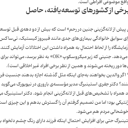
 برخی از کشورهای توسعه‌یافته، حاصل
ی پیش از لانه‌گزینی جنین در رحم» است که بیش از دو دهه‌ی قبل توسعه
دارای سوابق خانوادگی بیماری‌های جدی مانند فیبروز کیستیک، تی‌ساکس
یشگاه را از لحاظ احتمالِ به همراه داشتن این اختلالات آزمایش کنند. 
واقع تکنولوژی به آن‌ها توانایی کنترل نقص ژنتیکی‌ را می‌دهد. جنینی که زیر میکروسکوپ «OK» به نظر برسد، م
ا دور ریخته می‌شوند و همین از نظر برخی افراد غیر اخلاقی است).
 اگر والدین بخواهند به‌جای اینکه مثل گذشته اجازه بدهند جنسیت فرز
؟ دکتر جفری استینبرگ مدیر مؤسسه‌ی باروری در نیویورک می‌گوید ا
 همراه با تشخیص‌های قبل از لانه‌گزینی انجام شود. دکتر استینبرگ می
ژنتیکی بود؛ اما من تصمیم گرفتم آن را گسترش بدهم و این چیزی است
خوشحالی مردم هم می‌شود.
تینبرگ حتی برای افزایش احتمال اینکه فرزند دارای رنگ چشم دلخواه ب