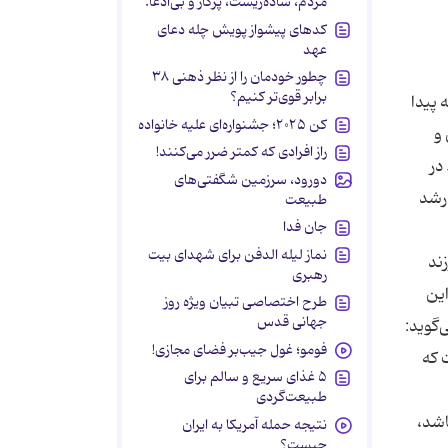
مردم، ساده‌زیست، پرکار و بی‌ادعا.
کدهای پیشواز پویش چله دعای
عهد
چطور خودمان را از نظر ذهنی ۳۸
برابر قوی‌تر کنیم؟
 پیدا
کن ۲۰۲۵؛ جشنواره‌ای علیه خانواده
 و
راز افرادی که کمتر ضرر می‌کنند!
در
دورود، سرزمین شگفتی‌های
ی‌تواند برای رشد
طبیعت
جان فدا
نماز لیله الدفن برای شهدای بیت
ند
رهبری
ین
طرح اختصاصی تبیان ویژه روز
جهانی قدس
‌گوید:
فومو؛ غول جیب‌بر فضای مجازی!
 که
۵ غذای سریع و سالم برای
طبیعت‌گردی
اشد،
نتیجه حمله آمریکا به ایران
چیست؟