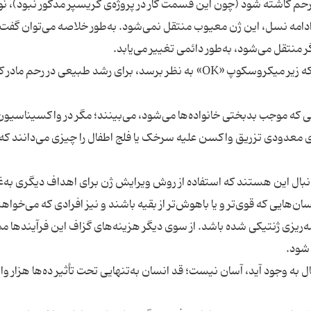
 رحم کاشته شود (چون این قسمت کار در پروژه‌ی کریسپر مذکور نبود)، نوز
مه نسل، این ژن معیوب منتقل نمی‌شود. به‌طور خلاصه می‌توان گفت ب
ر منتقل می‌شود، به‌طور دائمی تغییر می‌یابد.
طی تشخیص‌های ژنتیکی پیش از لانه‌گزینی، جنینی که زیر میکروسکوپ «OK» به نظر برسد، برای رشد طبیعی در رحم
ی که موجب بدبختی خانواده‌ها می‌شود، می‌بینند؛ مگر در واکسیناسیون
معدودی تزریق واکسن علیه سرخک یا فلج اطفال را چیزی می‌دانند که 
دنبال این هستند که استفاده از روش ویرایش ژن برای اهداف دیگری به‌غی
سان‌هایی که قوی‌تر و یا باهوش‌تر از بقیه باشند و نیز افرادی که می‌خواه
امه‌ریزی ژنتیکی شده باشد. از سوی دیگر هزینه‌های گزاف این فرآیندها 
شود.
البته انتخاب ژن‌ها برای اینکه مثلا یک بازیکن بسکتبال به وجود آید، آسان نیست؛ قد انسان به‎‌تنهایی تحت تأثیر