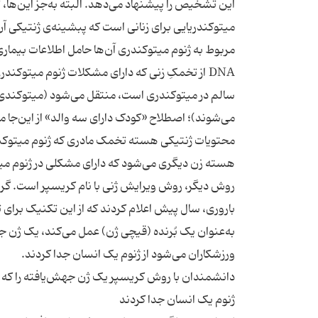
این تشخیص را پیشنهاد می‌دهد. البته به‌جز این‌ها، 
میتوکندریایی برای زنانی است که پبشینه‌ی ژنتیکی آ
مربوط به ژنوم میتوکندری آن‌ها حامل اطلاعات بیما
DNA از تخمکِ زنی که دارای مشکلات ژنوم میتوکن
سالم در میتوکندری است، منتقل می‌شود (میتوکندی‌ها 
می‌شوند)؛ اصطلاح «کودک دارای سه والد» از این‌جا 
محتویات ژنتیکی هسته تخمک مادری که ژنوم میتوکند
هسته زن دیگری می‌شود که دارای مشکلی در ژنوم م
روش دیگر، روش ویرایش ژنی با نام کریسپر است. 
به‌عنوان یک بُرنده (قیچی ژن) عمل می‌کند، یک ژن 
ورزشکاران می‌شود از ژنوم یک انسان جدا کردند.
دانشمندان با روش کریسپر یک ژن جهش‌یافته را که م
ژنوم یک انسان جدا کردند