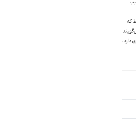
سبب
ط که
‌گویند
 دارد.