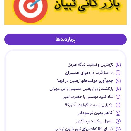
پربازدیدها
تازه‌ترین وضعیت تنگه هرمز
۱۰ خط قرمز در دعوای همسران
جمع‌آوری موکب‌های اربعین در کربلا
بازگشت زوار اربعین حسینی از مرز مهران
شاه کلید دوستی با حضرت امیر
اوکراین سند منگوله‌دار آمریکا!
آگاهی بدون فرسودگی
فرمول شکست پنتاگون
افشای اطلاعات برای ترور بارون ترامپ