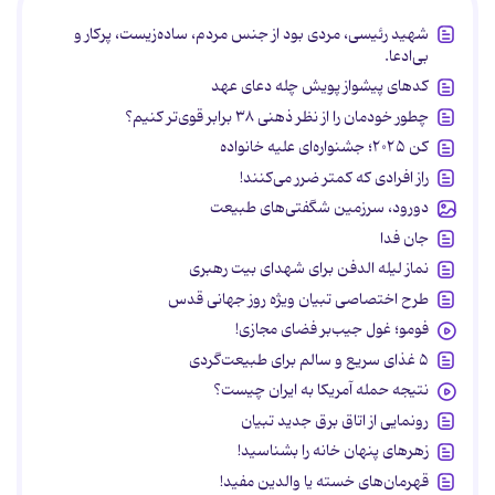
شهید رئیسی، مردی بود از جنس مردم، ساده‌زیست، پرکار و
بی‌ادعا.
کدهای پیشواز پویش چله دعای عهد
چطور خودمان را از نظر ذهنی ۳۸ برابر قوی‌تر کنیم؟
کن ۲۰۲۵؛ جشنواره‌ای علیه خانواده
راز افرادی که کمتر ضرر می‌کنند!
دورود، سرزمین شگفتی‌های طبیعت
جان فدا
نماز لیله الدفن برای شهدای بیت رهبری
طرح اختصاصی تبیان ویژه روز جهانی قدس
فومو؛ غول جیب‌بر فضای مجازی!
۵ غذای سریع و سالم برای طبیعت‌گردی
نتیجه حمله آمریکا به ایران چیست؟
رونمایی از اتاق برق جدید تبیان
زهرهای پنهان خانه را بشناسید!
قهرمان‌های خسته یا والدین مفید!