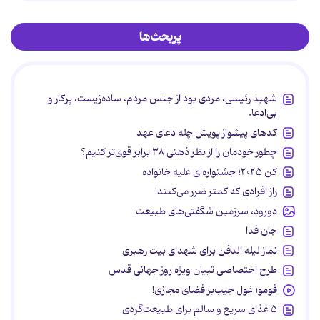
پربحث‌ها
شهید رئیسی، مردی بود از جنس مردم، ساده‌زیست، پرکار و
بی‌ادعا.
کدهای پیشواز پویش چله دعای عهد
چطور خودمان را از نظر ذهنی ۳۸ برابر قوی‌تر کنیم؟
کن ۲۰۲۵؛ جشنواره‌ای علیه خانواده
راز افرادی که کمتر ضرر می‌کنند!
دورود، سرزمین شگفتی‌های طبیعت
جان فدا
نماز لیله الدفن برای شهدای بیت رهبری
طرح اختصاصی تبیان ویژه روز جهانی قدس
فومو؛ غول جیب‌بر فضای مجازی!
۵ غذای سریع و سالم برای طبیعت‌گردی