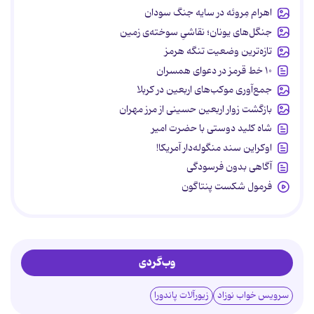
اهرام مِروئه در سایه جنگ سودان
جنگل‌های یونان؛ نقاشیِ سوخته‌ی زمین
تازه‌ترین وضعیت تنگه هرمز
۱۰ خط قرمز در دعوای همسران
جمع‌آوری موکب‌های اربعین در کربلا
بازگشت زوار اربعین حسینی از مرز مهران
شاه کلید دوستی با حضرت امیر
اوکراین سند منگوله‌دار آمریکا!
آگاهی بدون فرسودگی
فرمول شکست پنتاگون
وب‌گردی
سرویس خواب نوزاد
زیورآلات پاندورا