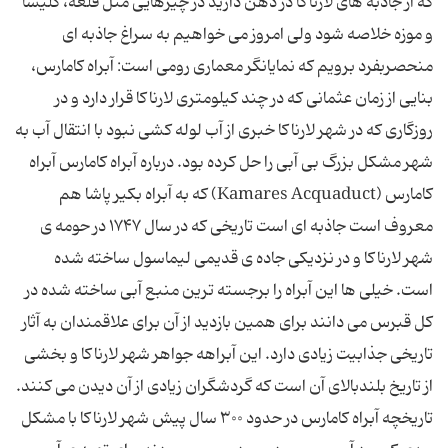
که از جاذبه های لارناکا در ذهن دارید در چیزهایی مثل قلعه، کلیسا
و موزه خلاصه شود ولی امروز می خواهیم به سراغ جاذبه ای
منحصربفرد برویم که نمایانگر معماری رومی است: آبراه کامارس،
بنایی از زمان عثمانی که در چند کیلومتری لارناکا قرار دارد و در
روزگاری که در شهر لارناکا خبری از آب لوله کشی نبود با انتقال آب به
شهر مشکل بزرگ بی آبی را حل کرده بود. درباره آبراه کامارس آبراه
کامارس (Kamares Acquaduct) که به آبراه بکیر پاشا هم
معروف است جاذبه ای است تاریخی که در سال ۱۷۴۷ در حومه ی
شهر لارناکا و در نزدیکی جاده ی قدیمی لیماسول ساخته شده
است. خیلی ها این آبراه را برجسته ترین منبع آبی ساخته شده در
کل قبرس می دانند برای همین بازدید از آن برای علاقمندان به آثار
تاریخی جذابیت زیادی دارد. این آبراهه جواهر شهر لارناکا و بخشی
از تاریخ بلندبالای آن است که گردشگران زیادی از آن دیدن می کنند.
تاریخچه آبراه کامارس در حدود ۳۰۰ سال پیش شهر لارناکا با مشکل