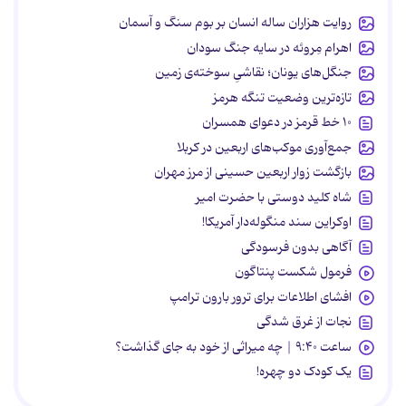
روایت هزاران ساله انسان بر بوم سنگ و آسمان
اهرام مِروئه در سایه جنگ سودان
جنگل‌های یونان؛ نقاشیِ سوخته‌ی زمین
تازه‌ترین وضعیت تنگه هرمز
۱۰ خط قرمز در دعوای همسران
جمع‌آوری موکب‌های اربعین در کربلا
بازگشت زوار اربعین حسینی از مرز مهران
شاه کلید دوستی با حضرت امیر
اوکراین سند منگوله‌دار آمریکا!
آگاهی بدون فرسودگی
فرمول شکست پنتاگون
افشای اطلاعات برای ترور بارون ترامپ
نجات از غرق شدگی
ساعت ۹:۴۰ | چه میراثی از خود به جای گذاشت؟
یک کودک دو چهره!