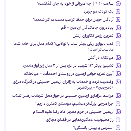
ساعت ۹:۴۰ | چه میراثی از خود به جای گذاشت؟
یک کودک دو چهره!
آزادگان جهان برای حذف ترامپ دست به کار شدند؟
پیاده‌روی جاماندگان اربعین - قم
تمرین رزمی تکاوران ارتش
کمد دیواری ریلی بهتر است یا لولایی؟ کدام مدل برای خانه شما
مناسب‌تر است؟
میانکاله در آتش
تشییع پیکر ۱۱۲ شهید در غزه پس از ۳ سال زیر آوار ماندن
آیین تعزیه‌خوانی اربعین در روستای احمدآباد - میانجلگه
وضعیت تردد و خدمات به زائران اربعین حسینی در گذرگاه مرزی
«تمرچین» - پیرانشهر
مراسم عزاداری اربعینِ حسینی در جوار محل شهادت رهبر انقلاب
چرا هرچی بزرگ‌تر میشیم، دوستای کمتری داریم؟
اربعین حسینی در حرم مطهر امام رضا علیه السلام
راز محبوبیت غمگین‌نمایی در فضای مجازی
استرس یا پیش یائسگی؟