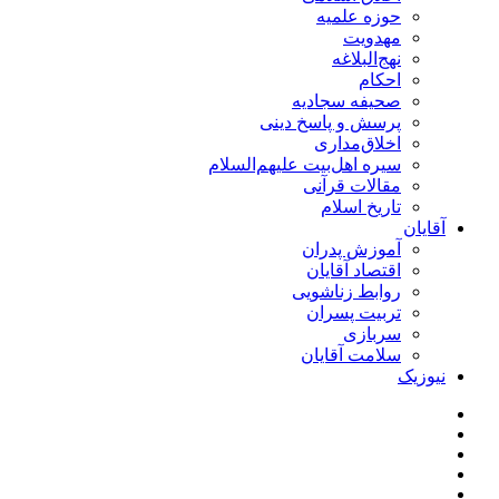
حوزه علمیه
مهدویت
نهج‌البلاغه
احکام
صحیفه سجادیه
پرسش و پاسخ دینی
اخلاق‌مداری
سیره اهل‌بیت علیهم‌السلام
مقالات قرآنی
تاریخ اسلام
آقایان
آموزش پدران
اقتصاد آقایان
روابط زناشویی
تربیت پسران
سربازی
سلامت آقایان
نیوزیک