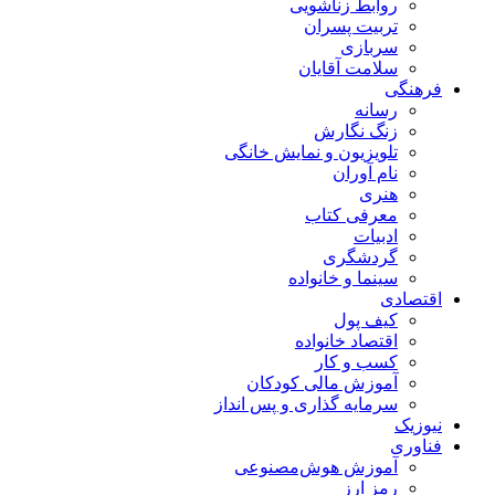
روابط زناشویی
تربیت پسران
سربازی
سلامت آقایان
فرهنگی
رسانه
زنگ نگارش
تلویزیون و نمایش خانگی
نام آوران
هنری
معرفی کتاب
ادبیات
گردشگری
سینما و خانواده
اقتصادی
کیف پول
اقتصاد خانواده
کسب و کار
آموزش مالی کودکان
سرمایه گذاری و پس انداز
نیوزیک
فناوری
آموزش هوش‌مصنوعی
رمز ارز