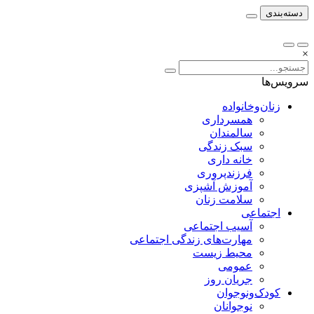
دسته‌بندی
×
سرویس‌ها
زنان‌وخانواده
همسرداری
سالمندان
سبک زندگی
خانه داری
فرزندپروری
آموزش آشپزی
سلامت زنان
اجتماعی
آسیب اجتماعی
مهارت‌های زندگی اجتماعی
محیط زیست
عمومی
جریان روز
کودک‌ونوجوان
نوجوانان