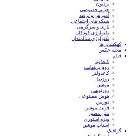
نردبون
حریم خصوصی
آموزش و ترفند
شبکه های اجتماعی
بازی و سرگرمی
تکنولوژی کودکان
تکنولوژی سالمندان
کهکشانی‌ها
مجله عکس
فیلم
کاغذوتا
زوم بی‌نهایت
کاغذولنز
روزنما
موشن
روزنویس
هوش مصنوعی
دوربین
فونت موشن
متن مصور
ویژه استوری
استاپ موشن
گرافیک