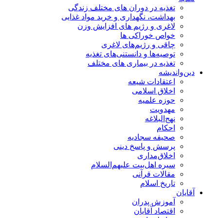
تغذیه در دوران های مختلف زندگی
بهداشت، نگهداری و خرید مواد غذایی
لاغری و رژیم های افزایش وزن
خواص خوراكی ها
چاقی و رژیم‌های لاغری
توصیه‌ها و دانستنی‌های تغذیه
تغذیه در بیماری های مختلف
دین‌واندیشه
اعتقادات شیعه
اخلاق اسلامی
حوزه علمیه
مهدویت
نهج‌البلاغه
احکام
صحیفه سجادیه
پرسش و پاسخ دینی
اخلاق‌مداری
سیره اهل‌بیت علیهم‌السلام
مقالات قرآنی
تاریخ اسلام
آقایان
آموزش پدران
اقتصاد آقایان