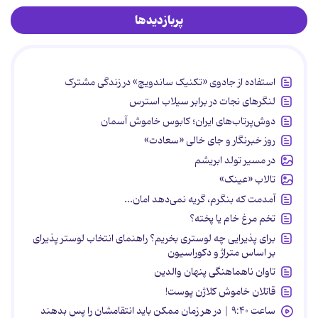
پربازدیدها
استفاده از جادوی «تکنیک ساندویچ» در زندگی مشترک
لنگرهای نجات در برابر سیلاب استرس
دوش‌پرتاب‌های ایران؛ کابوس خاموش آسمان
روز خبرنگار و جای خالی «سعادت»
در مسیر تولد ابریشم
تالاب «عینک»
آمدمت که بنگرم، گریه نمی‌دهد امان...
تخم مرغ خام یا پخته؟
برای پذیرایی چه لوستری بخریم؟ راهنمای انتخاب لوستر پذیرای
بر اساس متراژ و دکوراسیون
تاوان ناهماهنگی پنهان والدین
قاتلان خاموش کلاژن پوست!
ساعت ۹:۴۰ | در هر زمان ممکن باید انتقامشان را پس بدهند