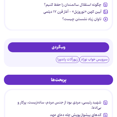
چگونه استقلال سالمندان را حفظ کنیم؟
آیین کهن «نوروزبل» - آغاز قرن ۱۷ دیلمی
تاوان زیاد نشستن چیست؟
وب‌گردی
سرویس خواب نوزاد
زیورآلات پاندورا
پربحث‌ها
شهید رئیسی، مردی بود از جنس مردم، ساده‌زیست، پرکار و
بی‌ادعا.
کدهای پیشواز پویش چله دعای عهد